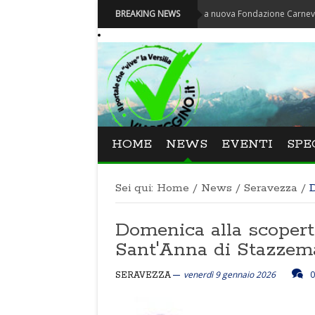
Carnevale - Nominata la nuova Fondazione Carnevale di Viare
BREAKING NEWS
HOME
NEWS
EVENTI
SPE
Sei qui:
Home
/
News
/
Seravezza
/
D
Domenica alla scopert
Sant'Anna di Stazzem
venerdì 9 gennaio 2026
0
SERAVEZZA