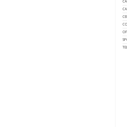
CA
CA
CE
CO
OF
SP
TE