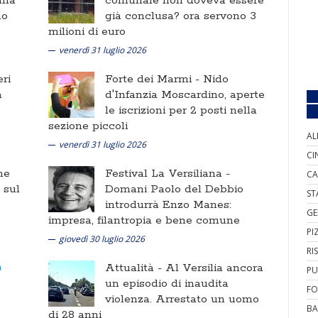
lla
comunale non doveva essere
no
già conclusa? ora servono 3
milioni di euro
venerdì 31 luglio 2026
ri
Forte dei Marmi -
Nido
a
d'Infanzia Moscardino, aperte
le iscrizioni per 2 posti nella
sezione piccoli
AL
venerdì 31 luglio 2026
CI
ne
Festival La Versiliana -
CA
i sul
Domani Paolo del Debbio
ST
introdurrà Enzo Manes:
GE
impresa, filantropia e bene comune
PI
giovedì 30 luglio 2026
RI
Attualità -
Al Versilia ancora
PU
un episodio di inaudita
FO
violenza. Arrestato un uomo
BA
di 28 anni