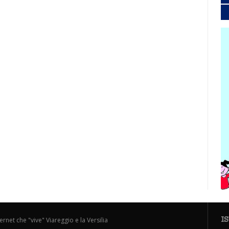
I
ternet che "vive" Viareggio e la Versilia