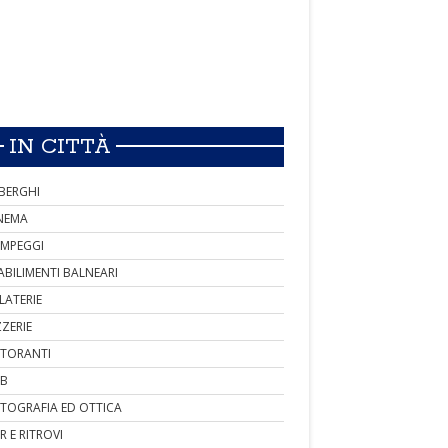
IN CITTÀ
BERGHI
NEMA
MPEGGI
ABILIMENTI BALNEARI
LATERIE
ZZERIE
STORANTI
B
TOGRAFIA ED OTTICA
R E RITROVI