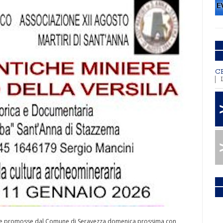
C
tale promosse dal Comune di Seravezza domenica prossima con