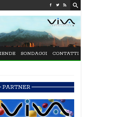
Festival La Versiliana - La direttrice lucchese Beatrice Venezi
IENDE
SONDAGGI
CONTATTI
PARTNER