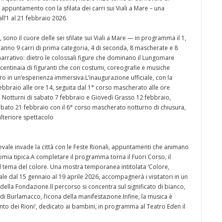
 appuntamento con la sfilata dei carri sui Viali a Mare – una
ll’1 al 21 febbraio 2026.
, sono il cuore delle sei sfilate sui Viali a Mare — in programma il 1,
eranno 9 carri di prima categoria, 4 di seconda, 8 mascherate e 8
arrativo: dietro le colossali figure che dominano il Lungomare
a centinaia di figuranti che con costumi, coreografie e musiche
o in un’esperienza immersiva.L’inaugurazione ufficiale, con la
ebbraio alle ore 14, seguita dal 1° corso mascherato alle ore
ti Notturni di sabato 7 febbraio e Giovedì Grasso 12 febbraio,
 sabato 21 febbraio con il 6° corso mascherato notturno di chiusura,
 ulteriore spettacolo
arnevale invade la città con le Feste Rionali, appuntamenti che animano
nomia tipica.A completare il programma torna il Fuori Corso, il
 il tema del colore. Una mostra temporanea intitolata ‘Colore,
e dal 15 gennaio al 19 aprile 2026, accompagnerà i visitatori in un
 della Fondazione.Il percorso si concentra sul significato di bianco,
à di Burlamacco, l’icona della manifestazione.Infine, la musica è
to dei Rioni’, dedicato ai bambini, in programma al Teatro Eden il