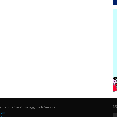
I
ternet che "vive" Viareggio e la Versilia
.com