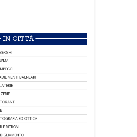
IN CITTÀ
BERGHI
NEMA
MPEGGI
ABILIMENTI BALNEARI
LATERIE
ZZERIE
STORANTI
B
TOGRAFIA ED OTTICA
R E RITROVI
BIGLIAMENTO