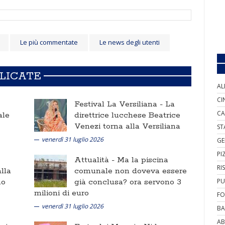
Le più commentate
Le news degli utenti
BLICATE
AL
CI
Festival La Versiliana -
La
CA
ale
direttrice lucchese Beatrice
Venezi torna alla Versiliana
ST
venerdì 31 luglio 2026
GE
PI
Attualità -
Ma la piscina
RI
lla
comunale non doveva essere
no
già conclusa? ora servono 3
PU
milioni di euro
FO
venerdì 31 luglio 2026
BA
AB