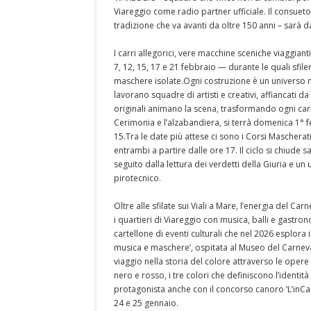
Viareggio come radio partner ufficiale. Il consueto
tradizione che va avanti da oltre 150 anni – sarà da
I carri allegorici, vere macchine sceniche viaggianti
7, 12, 15, 17 e 21 febbraio — durante le quali sfil
maschere isolate.Ogni costruzione è un universo n
lavorano squadre di artisti e creativi, affiancati d
originali animano la scena, trasformando ogni carr
Cerimonia e l’alzabandiera, si terrà domenica 1° f
15.Tra le date più attese ci sono i Corsi Maschera
entrambi a partire dalle ore 17. Il ciclo si chiude
seguito dalla lettura dei verdetti della Giuria e un
pirotecnico.
Oltre alle sfilate sui Viali a Mare, l’energia del C
i quartieri di Viareggio con musica, balli e gastro
cartellone di eventi culturali che nel 2026 esplora
musica e maschere’, ospitata al Museo del Carneval
viaggio nella storia del colore attraverso le opere
nero e rosso, i tre colori che definiscono l’identit
protagonista anche con il concorso canoro ‘L’inCan
24 e 25 gennaio.