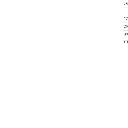
CA
CE
CO
OF
SP
TE