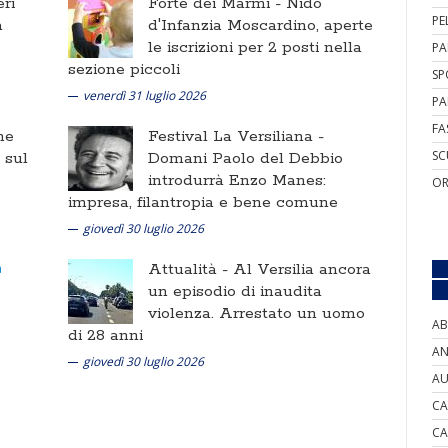
ri
Forte dei Marmi -
Nido
PE
a
d'Infanzia Moscardino, aperte
le iscrizioni per 2 posti nella
PA
sezione piccoli
SP
venerdì 31 luglio 2026
PA
FA
ne
Festival La Versiliana -
SC
i sul
Domani Paolo del Debbio
introdurrà Enzo Manes:
OR
impresa, filantropia e bene comune
giovedì 30 luglio 2026
Attualità -
Al Versilia ancora
un episodio di inaudita
violenza. Arrestato un uomo
AB
di 28 anni
AN
giovedì 30 luglio 2026
AU
CA
CA