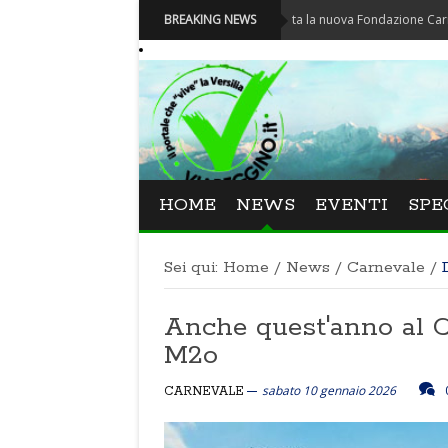
Carnevale - Nominata la nuova Fondazione Carnevale di Vi
BREAKING NEWS
HOME
NEWS
EVENTI
SPE
Sei qui:
Home
/
News
/
Carnevale
/
Anche quest'anno al C
M2o
sabato 10 gennaio 2026
CARNEVALE