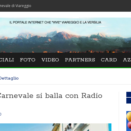
areggio
CIALI
FOTO
VIDEO
PARTNERS
CARD
AZ
Dettaglio
arnevale si balla con Radio
0