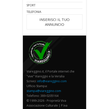
SPORT
TELEFONIA
INSERISCI IL TUO
ANNUNCIO
Viareggino.it, il Portale internet che
"vive" Viareggio e la Versilia
Scrivici:
info@viareggino.com
Ufficio Stampa:
stampa@viareggino.com
Telefono: 389-0205164
© 1999-2026 - Proprietà Viva
Associazione Culturale | P.Iva