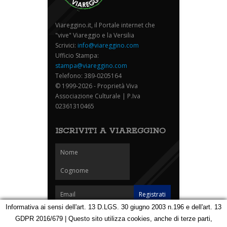
Viareggino.it, il Portale internet che
"vive" Viareggio e la Versilia
Scrivici:
info@viareggino.com
Ufficio Stampa:
stampa@viareggino.com
Telefono: 389-0205164
© 1999-2026 - Proprietà Viva
Associazione Culturale | P.Iva
02361310465
ISCRIVITI A VIAREGGINO
Informativa ai sensi dell'art. 13 D.LGS. 30 giugno 2003 n.196 e dell'art. 13
GDPR 2016/679 | Questo sito utilizza cookies, anche di terze parti,