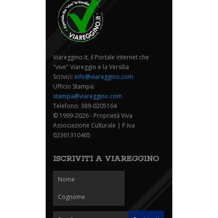
Viareggino.it, il Portale internet che
"vive" Viareggio e la Versilia
Scrivici:
info@viareggino.com
Ufficio Stampa:
stampa@viareggino.com
Telefono: 389-0205164
© 1999-2026 - Proprietà Viva
Associazione Culturale | P.Iva
02361310465
ISCRIVITI A VIAREGGINO