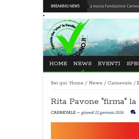
Carnevale - Nominata la nuova Fondazione Carnevale di Viare
BREAKING NEWS
HOME
NEWS
EVENTI
SPE
Sei qui:
Home
/
News
/
Carnevale
/
Rita Pavone "firma" l
giovedì 22 gennaio 2026
CARNEVALE