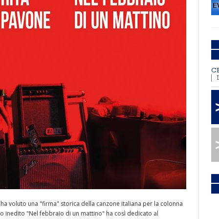
C
 voluto una "firma" storica della canzone italiana per la colonna
o inedito "Nel febbraio di un mattino" ha così dedicato al