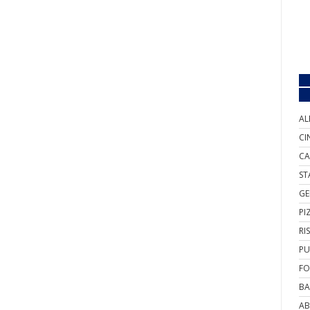
AL
CI
CA
ST
GE
PI
RI
PU
FO
BA
AB