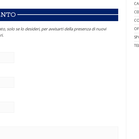
CA
CE
ENTO
CO
to, solo se lo desideri, per avvisarti della presenza di nuovi
OF
i.
SP
TE