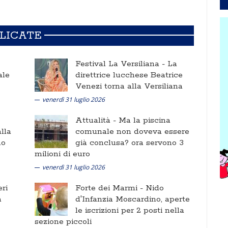
BLICATE
Festival La Versiliana -
La
ale
direttrice lucchese Beatrice
Venezi torna alla Versiliana
venerdì 31 luglio 2026
Attualità -
Ma la piscina
lla
comunale non doveva essere
no
già conclusa? ora servono 3
milioni di euro
venerdì 31 luglio 2026
ri
Forte dei Marmi -
Nido
a
d'Infanzia Moscardino, aperte
le iscrizioni per 2 posti nella
sezione piccoli