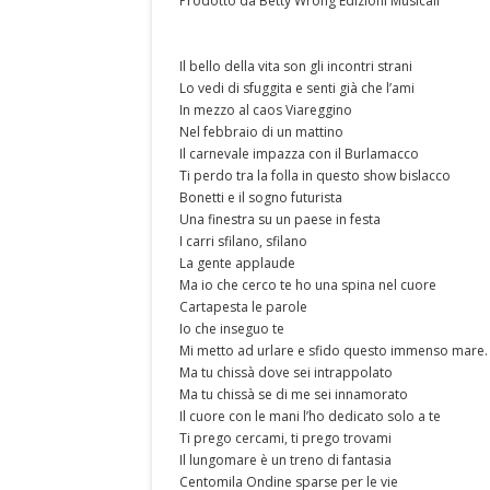
Prodotto da Betty Wrong Edizioni Musicali
Il bello della vita son gli incontri strani
Lo vedi di sfuggita e senti già che l’ami
In mezzo al caos Viareggino
Nel febbraio di un mattino
Il carnevale impazza con il Burlamacco
Ti perdo tra la folla in questo show bislacco
Bonetti e il sogno futurista
Una finestra su un paese in festa
I carri sfilano, sfilano
La gente applaude
Ma io che cerco te ho una spina nel cuore
Cartapesta le parole
Io che inseguo te
Mi metto ad urlare e sfido questo immenso mare.
Ma tu chissà dove sei intrappolato
Ma tu chissà se di me sei innamorato
Il cuore con le mani l’ho dedicato solo a te
Ti prego cercami, ti prego trovami
Il lungomare è un treno di fantasia
Centomila Ondine sparse per le vie