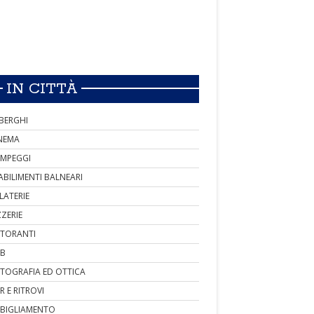
IN CITTÀ
BERGHI
NEMA
MPEGGI
ABILIMENTI BALNEARI
LATERIE
ZZERIE
STORANTI
B
TOGRAFIA ED OTTICA
R E RITROVI
BIGLIAMENTO