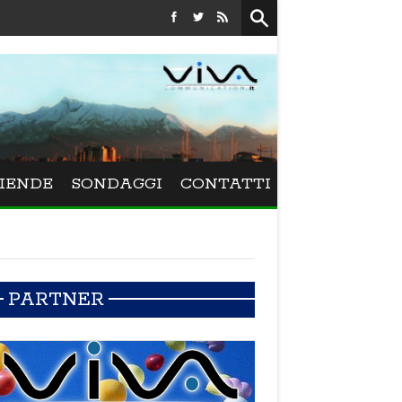
Festival La Versiliana - La direttrice lucchese Beatrice Venezi tor
IENDE
SONDAGGI
CONTATTI
PARTNER