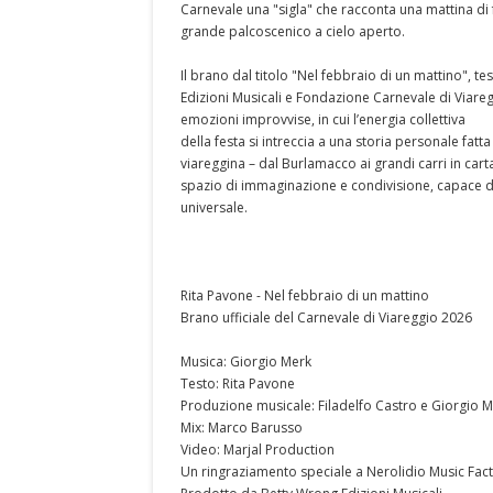
Carnevale una "sigla" che racconta una mattina di fe
grande palcoscenico a cielo aperto.
Il brano dal titolo "Nel febbraio di un mattino", t
Edizioni Musicali e Fondazione Carnevale di Viaregg
emozioni improvvise, in cui l’energia collettiva
della festa si intreccia a una storia personale fatta 
viareggina – dal Burlamacco ai grandi carri in ca
spazio di immaginazione e condivisione, capace d
universale.
Rita Pavone - Nel febbraio di un mattino
Brano ufficiale del Carnevale di Viareggio 2026
Musica: Giorgio Merk
Testo: Rita Pavone
Produzione musicale: Filadelfo Castro e Giorgio 
Mix: Marco Barusso
Video: Marjal Production
Un ringraziamento speciale a Nerolidio Music Fac