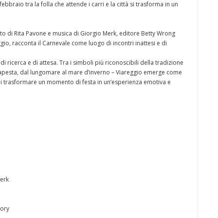
bbraio tra la folla che attende i carri e la città si trasforma in un
esto di Rita Pavone e musica di Giorgio Merk, editore Betty Wrong
io, racconta il Carnevale come luogo di incontri inattesi e di
di ricerca e di attesa. Tra i simboli più riconoscibili della tradizione
rtapesta, dal lungomare al mare d’inverno – Viareggio emerge come
i trasformare un momento di festa in un’esperienza emotiva e
Merk
tory