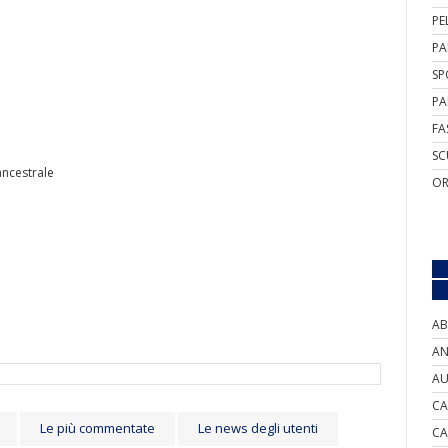
PE
PA
SP
PA
FA
SC
ancestrale
OR
AB
AN
AU
CA
Le più commentate
Le news degli utenti
CA