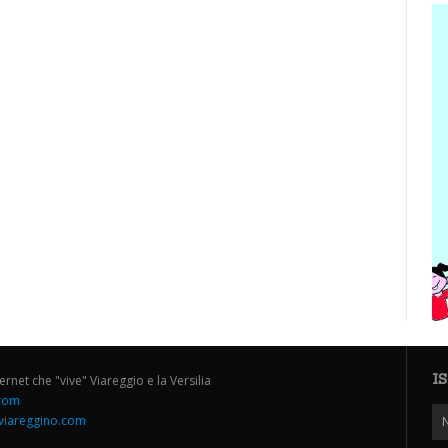
I
ternet che "vive" Viareggio e la Versilia
.com
iareggino.com