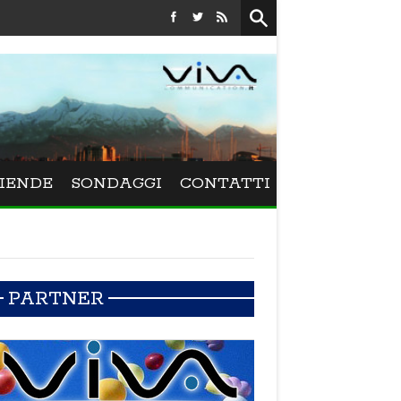
Festival La Versiliana - La direttrice lucchese Beatrice Venezi 
IENDE
SONDAGGI
CONTATTI
PARTNER