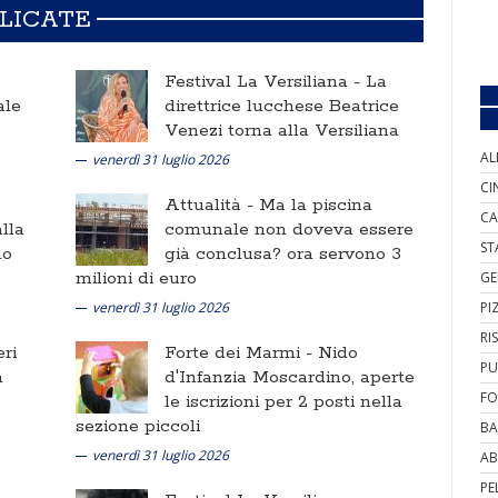
BLICATE
Festival La Versiliana -
La
ale
direttrice lucchese Beatrice
Venezi torna alla Versiliana
AL
venerdì 31 luglio 2026
CI
Attualità -
Ma la piscina
CA
lla
comunale non doveva essere
ST
no
già conclusa? ora servono 3
milioni di euro
GE
venerdì 31 luglio 2026
PI
RI
ri
Forte dei Marmi -
Nido
PU
a
d'Infanzia Moscardino, aperte
FO
le iscrizioni per 2 posti nella
sezione piccoli
BA
venerdì 31 luglio 2026
AB
PE