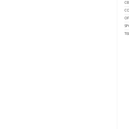
CE
CO
OF
SP
TE