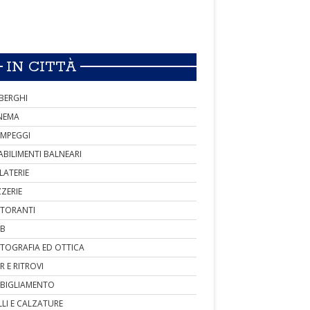
IN CITTÀ
BERGHI
NEMA
MPEGGI
ABILIMENTI BALNEARI
LATERIE
ZZERIE
STORANTI
B
TOGRAFIA ED OTTICA
R E RITROVI
BIGLIAMENTO
LLI E CALZATURE