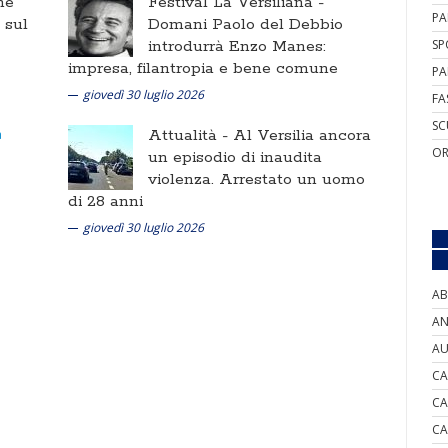
ne
Festival La Versiliana -
PA
i sul
Domani Paolo del Debbio
introdurrà Enzo Manes:
SP
impresa, filantropia e bene comune
PA
giovedì 30 luglio 2026
FA
SC
Attualità -
Al Versilia ancora
OR
un episodio di inaudita
violenza. Arrestato un uomo
di 28 anni
giovedì 30 luglio 2026
AB
AN
AU
CA
CA
CA