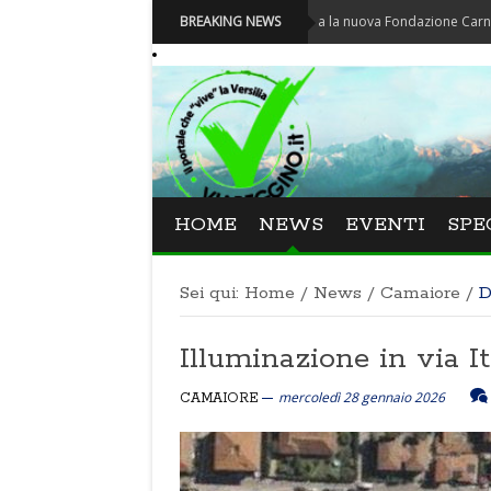
Carnevale - Nominata la nuova Fondazione Carnevale di Via
BREAKING NEWS
HOME
NEWS
EVENTI
SPE
Sei qui:
Home
/
News
/
Camaiore
/
D
Illuminazione in via It
mercoledì 28 gennaio 2026
CAMAIORE