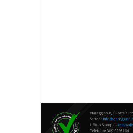
Viareggino.it, il Portale in
Scrivici:
info@viareggino
Ufficio Stampa:
stampa@v
Telefono: 389-0205164