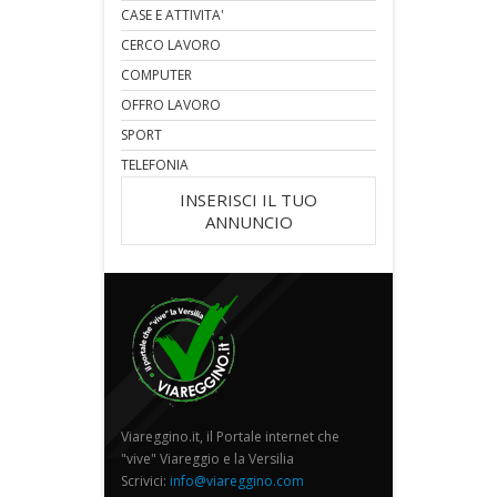
CASE E ATTIVITA'
CERCO LAVORO
COMPUTER
OFFRO LAVORO
SPORT
TELEFONIA
INSERISCI IL TUO
ANNUNCIO
Viareggino.it, il Portale internet che
"vive" Viareggio e la Versilia
Scrivici:
info@viareggino.com