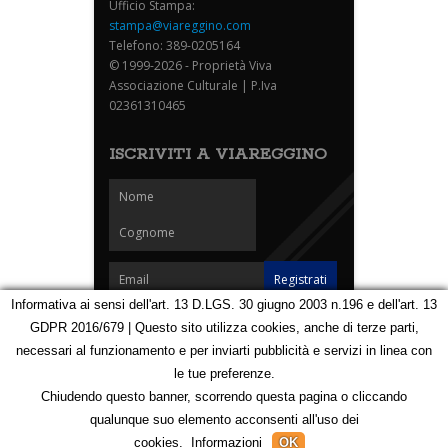
Ufficio Stampa:
stampa@viareggino.com
Telefono: 389-0205164
© 1999-2026 - Proprietà Viva
Associazione Culturale | P.Iva
02361310465
ISCRIVITI A VIAREGGINO
Informativa ai sensi dell'art. 13 D.LGS. 30 giugno 2003 n.196 e dell'art. 13
GDPR 2016/679 | Questo sito utilizza cookies, anche di terze parti,
Homepage
Notizie
Speciali
Eventi
Foto Carnevale
necessari al funzionamento e per inviarti pubblicità e servizi in linea con
Foto Viareggino
Partners
Contatti
le tue preferenze.
Privacy e Cookie Policy
Mappa
Chiudendo questo banner, scorrendo questa pagina o cliccando
qualunque suo elemento acconsenti all'uso dei
123164945
cookies.
Informazioni
OK