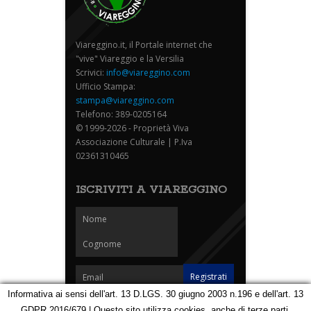
Viareggino.it, il Portale internet che
"vive" Viareggio e la Versilia
Scrivici:
info@viareggino.com
Ufficio Stampa:
stampa@viareggino.com
Telefono: 389-0205164
© 1999-2026 - Proprietà Viva
Associazione Culturale | P.Iva
02361310465
ISCRIVITI A VIAREGGINO
Informativa ai sensi dell'art. 13 D.LGS. 30 giugno 2003 n.196 e dell'art. 13
GDPR 2016/679 | Questo sito utilizza cookies, anche di terze parti,