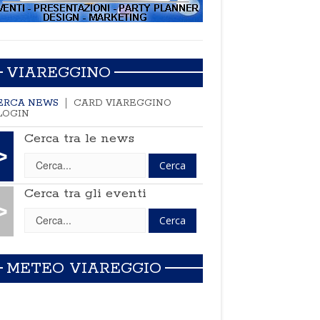
VIAREGGINO
ERCA NEWS
CARD VIAREGGINO
LOGIN
Cerca tra le news
>
Cerca tra gli eventi
>
METEO VIAREGGIO