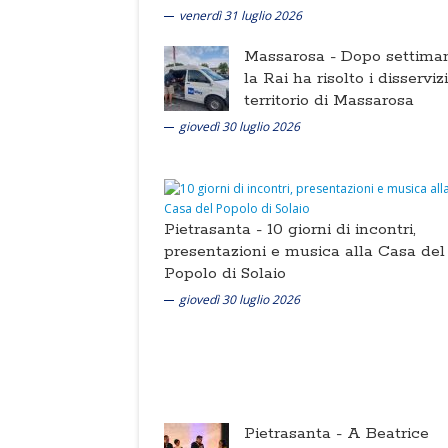
venerdì 31 luglio 2026
Massarosa -
Dopo settima
la Rai ha risolto i disserviz
territorio di Massarosa
giovedì 30 luglio 2026
Pietrasanta -
10 giorni di incontri,
presentazioni e musica alla Casa del
Popolo di Solaio
giovedì 30 luglio 2026
Pietrasanta -
A Beatrice