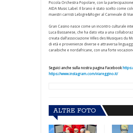
Piccola Orchestra Popolare, con la partecipazione 
AIDA Music Label. Il brano è stato scelto come c
maestri carristi Lebigre&Roger al Carnevale di Via
Gran Casino nasce come un incontro culturale inter
Luca Bassanese, che ha dato vita a una collaboraz
creata dall’associazione Villes des Musiques du Mond
di età e provenienze diverse e attraversa linguagg
caraibiche e nordafricane, con una forte vocazione
Seguici anche sulla nostra pagina Facebook
https
https://www.instagram.com/viareggino.it/
ALTRE FOTO