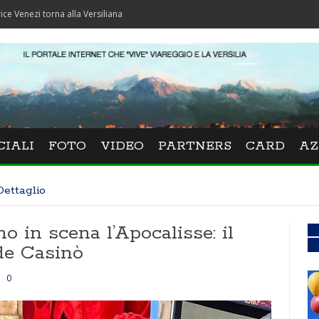
orna alla Versiliana
CIALI
FOTO
VIDEO
PARTNERS
CARD
AZ
Dettaglio
o in scena l’Apocalisse: il
e Casinò
0