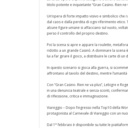
titolo potente e inquietante “Gran Casino. Rien ne 
Un’opera di forte impatto visivo e simbolico che
dal caos e dalla perdita di ogni riferimento etico. 
alcune figure umane si affacciano sul vuoto, volta
perso il controllo del proprio destino.
Poi la scena si apre e appare la roulette, metafor
ridotto a un grande Casinò. A dominare la scena è i
lui a far girare il gioco, a distribuire le carte di un
In questo scenario si gioca alla guerra, si scommett
affrontano al tavolo del destino, mentre l’umanità i
Con “Gran Casino. Rien ne va plus”, Lebigre e Roger
in una denuncia teatrale e senza sconti, conferma
di riflessione, critica e immaginazione.
Viareggio – Dopo l’ingresso nella Top10 della Wo
protagonista al Carnevale di Viareggio con un nu
Dal 1° febbraio è disponibile su tutte le piattafor