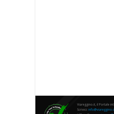
Viareggino.it, il Portale in
Scrivici:
info@viareggino