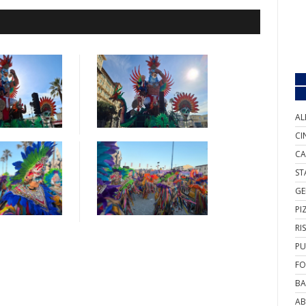
AL
CI
CA
ST
GE
PI
RI
PU
FO
BA
AB