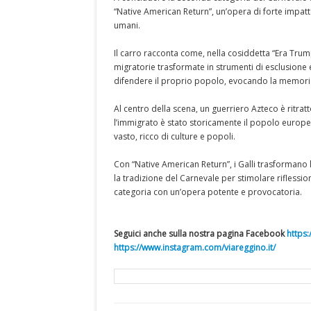
“Native American Return”, un’opera di forte impatto 
umani.
Il carro racconta come, nella cosiddetta “Era Trump”,
migratorie trasformate in strumenti di esclusione 
difendere il proprio popolo, evocando la memoria 
Al centro della scena, un guerriero Azteco è ritra
l’immigrato è stato storicamente il popolo europeo
vasto, ricco di culture e popoli.
Con “Native American Return”, i Galli trasformano 
la tradizione del Carnevale per stimolare riflessio
categoria con un’opera potente e provocatoria.
Seguici anche sulla nostra pagina Facebook
https
https://www.instagram.com/viareggino.it/