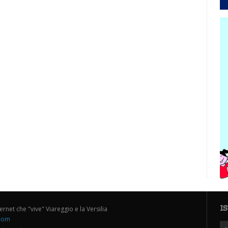
I
ternet che "vive" Viareggio e la Versilia
.com