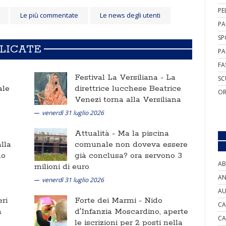
PE
Le più commentate
Le news degli utenti
PA
SP
BLICATE
PA
FA
Festival La Versiliana -
La
SC
ale
direttrice lucchese Beatrice
OR
Venezi torna alla Versiliana
venerdì 31 luglio 2026
Attualità -
Ma la piscina
lla
comunale non doveva essere
no
già conclusa? ora servono 3
AB
milioni di euro
AN
venerdì 31 luglio 2026
AU
ri
Forte dei Marmi -
Nido
CA
a
d'Infanzia Moscardino, aperte
CA
le iscrizioni per 2 posti nella