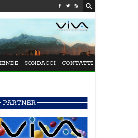
Festival La Versiliana - La direttrice lucchese Beatrice Venezi torna a
IENDE
SONDAGGI
CONTATTI
PARTNER