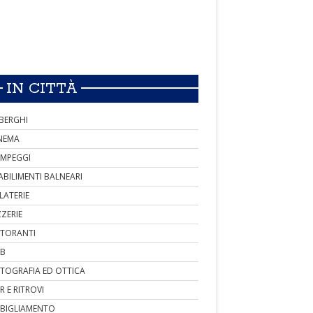
IN CITTÀ
BERGHI
NEMA
MPEGGI
ABILIMENTI BALNEARI
LATERIE
ZZERIE
STORANTI
B
TOGRAFIA ED OTTICA
R E RITROVI
BIGLIAMENTO