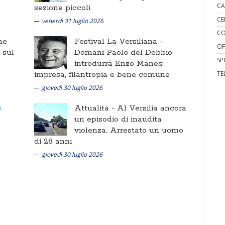
CA
sezione piccoli
CE
venerdì 31 luglio 2026
CO
ne
Festival La Versiliana -
OF
i sul
Domani Paolo del Debbio
SP
introdurrà Enzo Manes:
TE
impresa, filantropia e bene comune
giovedì 30 luglio 2026
Attualità -
Al Versilia ancora
un episodio di inaudita
violenza. Arrestato un uomo
di 28 anni
giovedì 30 luglio 2026