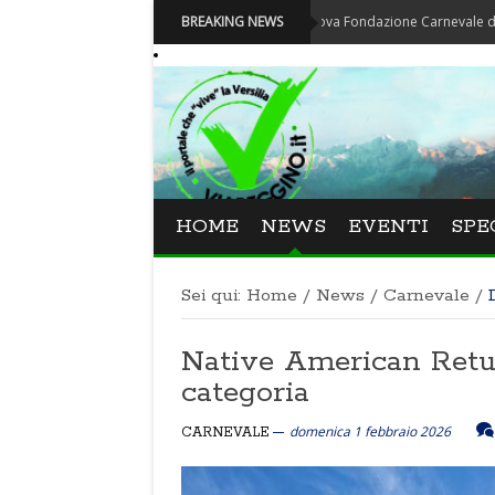
Carnevale - Nominata la nuova Fondazione Carnevale di Viareggio
BREAKING NEWS
HOME
NEWS
EVENTI
SPE
Sei qui:
Home
/
News
/
Carnevale
/
Native American Retu
categoria
domenica 1 febbraio 2026
CARNEVALE