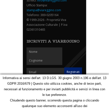
Scrivici:
info@viareggino.com
Ufficio Stampa:
stampa@viareggino.com
Telefono: 389-0205164
© 1999-2026 - Proprietà Viva
Associazione Culturale | P.Iva
02361310465
ISCRIVITI A VIAREGGINO
Informativa ai sensi dell'art. 13 D.LGS. 30 giugno 2003 n.196 e dell'art. 13
GDPR 2016/679 | Questo sito utilizza cookies, anche di terze parti,
Homepage
Notizie
Speciali
Eventi
Foto Carnevale
necessari al funzionamento e per inviarti pubblicità e servizi in linea con
Foto Viareggino
Partners
Contatti
le tue preferenze.
Privacy e Cookie Policy
Mappa
Chiudendo questo banner, scorrendo questa pagina o cliccando
qualunque suo elemento acconsenti all'uso dei