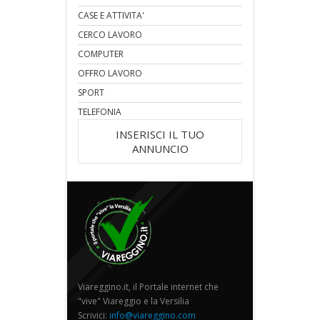
CASE E ATTIVITA'
CERCO LAVORO
COMPUTER
OFFRO LAVORO
SPORT
TELEFONIA
INSERISCI IL TUO
ANNUNCIO
Viareggino.it, il Portale internet che
"vive" Viareggio e la Versilia
Scrivici:
info@viareggino.com