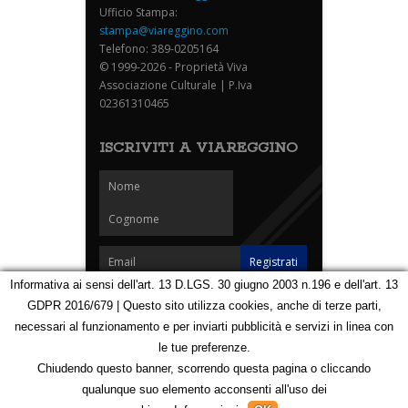
Ufficio Stampa:
stampa@viareggino.com
Telefono: 389-0205164
© 1999-2026 - Proprietà Viva
Associazione Culturale | P.Iva
02361310465
ISCRIVITI A VIAREGGINO
Informativa ai sensi dell'art. 13 D.LGS. 30 giugno 2003 n.196 e dell'art. 13
GDPR 2016/679 | Questo sito utilizza cookies, anche di terze parti,
Homepage
Notizie
Speciali
Eventi
Foto Carnevale
necessari al funzionamento e per inviarti pubblicità e servizi in linea con
Foto Viareggino
Partners
Contatti
le tue preferenze.
Privacy e Cookie Policy
Mappa
Chiudendo questo banner, scorrendo questa pagina o cliccando
qualunque suo elemento acconsenti all'uso dei
123164938