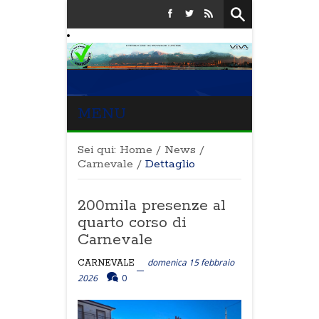
MENU
Sei qui:
Home
/
News
/
Carnevale
/
Dettaglio
200mila presenze al
quarto corso di
Carnevale
domenica 15 febbraio
CARNEVALE
2026
0