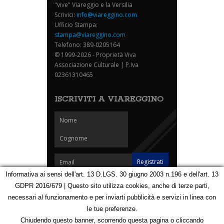
"vive" Viareggio e la Versilia
Scrivici:
info@viareggino.com
Ufficio Stampa:
stampa@viareggino.com
Telefono: 389-0205164
© 1999-2026 - Proprietà Viva
Associazione Culturale | P.Iva
02361310465
ISCRIVITI A VIAREGGINO
Informativa ai sensi dell'art. 13 D.LGS. 30 giugno 2003 n.196 e dell'art. 13
GDPR 2016/679 | Questo sito utilizza cookies, anche di terze parti,
Homepage
Notizie
Speciali
Eventi
Foto Carnevale
necessari al funzionamento e per inviarti pubblicità e servizi in linea con
Foto Viareggino
Partners
Contatti
le tue preferenze.
Privacy e Cookie Policy
Mappa
Chiudendo questo banner, scorrendo questa pagina o cliccando