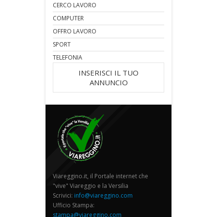
CERCO LAVORO
COMPUTER
OFFRO LAVORO
SPORT
TELEFONIA
INSERISCI IL TUO
ANNUNCIO
Viareggino.it, il Portale internet che
"vive" Viareggio e la Versilia
Scrivici:
info@viareggino.com
Ufficio Stampa:
stampa@viareggino.com