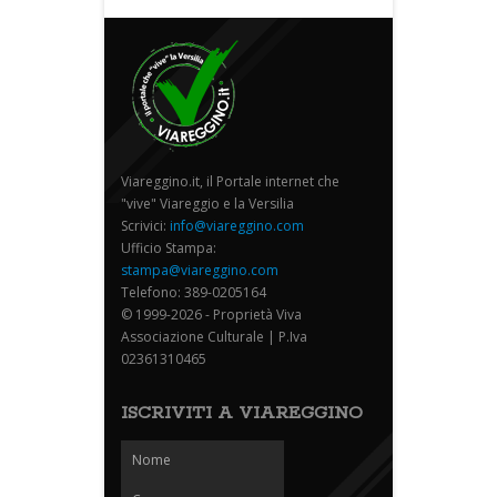
Viareggino.it, il Portale internet che
"vive" Viareggio e la Versilia
Scrivici:
info@viareggino.com
Ufficio Stampa:
stampa@viareggino.com
Telefono: 389-0205164
© 1999-2026 - Proprietà Viva
Associazione Culturale | P.Iva
02361310465
ISCRIVITI A VIAREGGINO