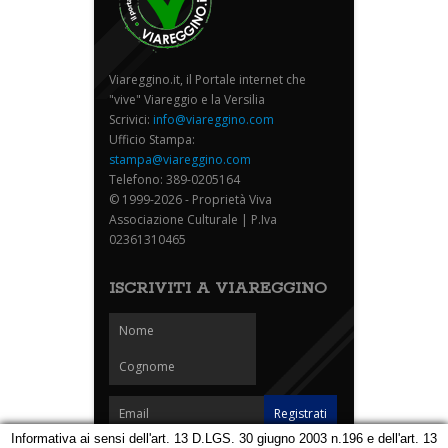
Viareggino.it, il Portale internet che
"vive" Viareggio e la Versilia
Scrivici:
info@viareggino.com
Ufficio Stampa:
stampa@viareggino.com
Telefono: 389-0205164
© 1999-2026 - Proprietà Viva
Associazione Culturale | P.Iva
02361310465
ISCRIVITI A VIAREGGINO
Informativa ai sensi dell'art. 13 D.LGS. 30 giugno 2003 n.196 e dell'art. 13