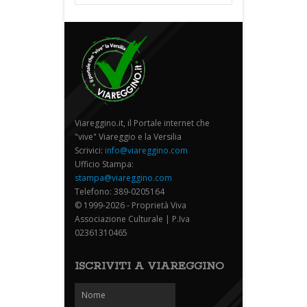
Viareggino.it, il Portale internet che
"vive" Viareggio e la Versilia
Scrivici:
info@viareggino.com
Ufficio Stampa:
stampa@viareggino.com
Telefono: 389-0205164
© 1999-2026 - Proprietà Viva
Associazione Culturale | P.Iva
02361310465
ISCRIVITI A VIAREGGINO