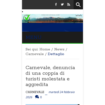
MENU
Sei qui:
Home
/
News
/
Carnevale
/
Dettaglio
Carnevale, denuncia
di una coppia di
turisti molestata e
aggredita
martedì 24 febbraio
CARNEVALE
2026
0