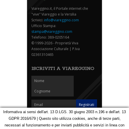
Viareggino.it, il Portale internet che
"vive" Viareggio e la Versilia
Scrivici:
info@viareggino.com
Ufficio Stampa:
stampa@viareggino.com
Telefono: 389-0205164
© 1999-2026 - Proprietà Viva
Associazione Culturale | P.Iva
02361310465
ISCRIVITI A VIAREGGINO
Informativa ai sensi dell'art. 13 D.LGS. 30 giugno 2003 n.196 e dell'art. 13
GDPR 2016/679 | Questo sito utilizza cookies, anche di terze parti,
Homepage
Notizie
Speciali
Eventi
Foto Carnevale
necessari al funzionamento e per inviarti pubblicità e servizi in linea con