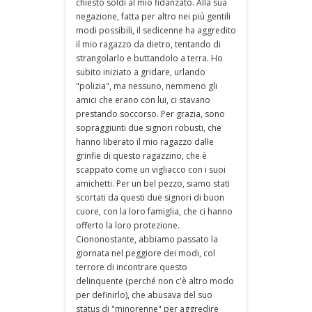
chiesto soldi al mio fidanzato. Alla sua
negazione, fatta per altro nei più gentili
modi possibili, il sedicenne ha aggredito
il mio ragazzo da dietro, tentando di
strangolarlo e buttandolo a terra. Ho
subito iniziato a gridare, urlando
"polizia", ma nessuno, nemmeno gli
amici che erano con lui, ci stavano
prestando soccorso. Per grazia, sono
sopraggiunti due signori robusti, che
hanno liberato il mio ragazzo dalle
grinfie di questo ragazzino, che è
scappato come un vigliacco con i suoi
amichetti. Per un bel pezzo, siamo stati
scortati da questi due signori di buon
cuore, con la loro famiglia, che ci hanno
offerto la loro protezione.
Ciononostante, abbiamo passato la
giornata nel peggiore dei modi, col
terrore di incontrare questo
delinquente (perché non c'è altro modo
per definirlo), che abusava del suo
status di "minorenne" per aggredire