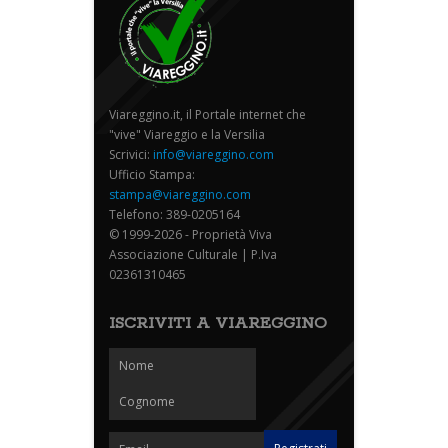
Viareggino.it, il Portale internet che
"vive" Viareggio e la Versilia
Scrivici:
info@viareggino.com
Ufficio Stampa:
stampa@viareggino.com
Telefono: 389-0205164
© 1999-2026 - Proprietà Viva
Associazione Culturale | P.Iva
02361310465
ISCRIVITI A VIAREGGINO