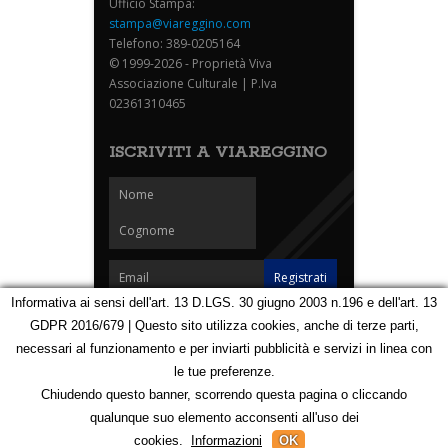
Ufficio Stampa:
stampa@viareggino.com
Telefono: 389-0205164
© 1999-2026 - Proprietà Viva
Associazione Culturale | P.Iva
02361310465
ISCRIVITI A VIAREGGINO
Informativa ai sensi dell'art. 13 D.LGS. 30 giugno 2003 n.196 e dell'art. 13
GDPR 2016/679 | Questo sito utilizza cookies, anche di terze parti,
Homepage
Notizie
Speciali
Eventi
Foto Carnevale
necessari al funzionamento e per inviarti pubblicità e servizi in linea con
Foto Viareggino
Partners
Contatti
le tue preferenze.
Privacy e Cookie Policy
Mappa
Chiudendo questo banner, scorrendo questa pagina o cliccando
qualunque suo elemento acconsenti all'uso dei
123196107
cookies.
Informazioni
OK