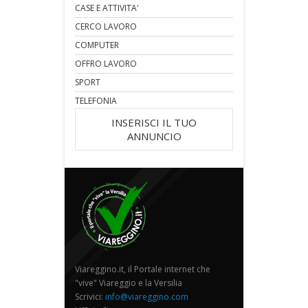
CASE E ATTIVITA'
CERCO LAVORO
COMPUTER
OFFRO LAVORO
SPORT
TELEFONIA
INSERISCI IL TUO
ANNUNCIO
Viareggino.it, il Portale internet che
"vive" Viareggio e la Versilia
Scrivici:
info@viareggino.com