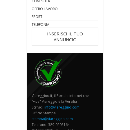
COMPUTER
OFFRO LAVORO
SPORT
TELEFONIA
INSERISCI IL TUO
ANNUNCIO
Viareggino.it, il Portale internet che
"vive" Viareggio e la Versilia
Scrivici:
info@viareggino.com
Ufficio Stampa:
stampa@viareggino.com
Telefono: 389-0205164