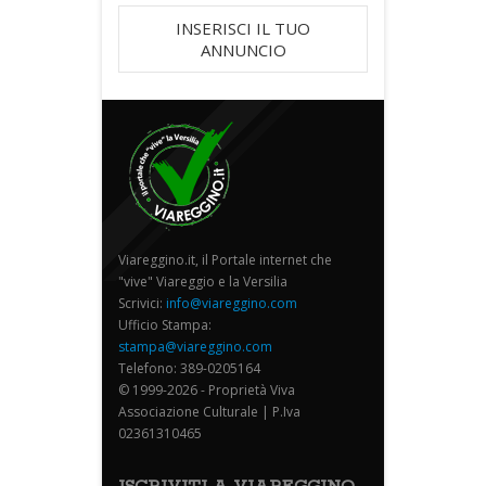
INSERISCI IL TUO
ANNUNCIO
Viareggino.it, il Portale internet che
"vive" Viareggio e la Versilia
Scrivici:
info@viareggino.com
Ufficio Stampa:
stampa@viareggino.com
Telefono: 389-0205164
© 1999-2026 - Proprietà Viva
Associazione Culturale | P.Iva
02361310465