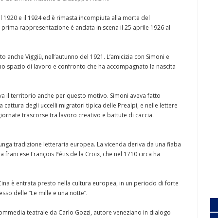
l 1920 e il 1924 ed è rimasta incompiuta alla morte del
prima rappresentazione è andata in scena il 25 aprile 1926 al
ato anche Viggiù, nell’autunno del 1921. L’amicizia con Simoni e
 uno spazio di lavoro e confronto che ha accompagnato la nascita
a il territorio anche per questo motivo. Simoni aveva fatto
 cattura degli uccelli migratori tipica delle Prealpi, e nelle lettere
ornate trascorse tra lavoro creativo e battute di caccia.
lunga tradizione letteraria europea. La vicenda deriva da una fiaba
sta francese François Pétis de la Croix, che nel 1710 circa ha
 Cina è entrata presto nella cultura europea, in un periodo di forte
sso delle “Le mille e una notte”.
commedia teatrale da Carlo Gozzi, autore veneziano in dialogo