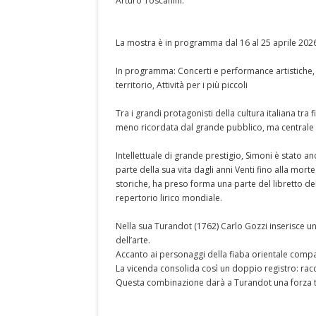
Arturo Toscanini.
La mostra è in programma dal 16 al 25 aprile 2026
In programma: Concerti e performance artistiche, 
territorio, Attività per i più piccoli
Tra i grandi protagonisti della cultura italiana tr
meno ricordata dal grande pubblico, ma centrale p
Intellettuale di grande prestigio, Simoni è stato a
parte della sua vita dagli anni Venti fino alla mo
storiche, ha preso forma una parte del libretto del
repertorio lirico mondiale.
Nella sua Turandot (1762) Carlo Gozzi inserisce 
dell’arte.
Accanto ai personaggi della fiaba orientale compaio
La vicenda consolida così un doppio registro: rac
Questa combinazione darà a Turandot una forza te