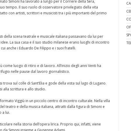
ato Simoni ha lavorato a lungo per il Corriere della Sera,
CA
 suo tempo. Il suo ruolo di osservatore privilegiato della vita
CE
atto con artisti, scrittori e musicisti tra i più importanti del primo
CO
OF
SP
ti della scena teatrale e musicale italiana passavano da lui per
 idee. La sua casa e il suo studio milanese erano luoghi di incontro
TE
cui anche i Eduardo De Filippo e i suoi fratelli.
 come luogo di ritiro e di lavoro. All’inizio degli anni Venti ha
ifugio nelle pause dal lavoro giornalistico.
 trova sul colle di Sant’Elia e gode della vista sul lago di Lugano.
alla scrittura e allo studio.
sformato Viggiù in un piccolo centro di incontro culturale. Nella villa
el teatro e della musica italiana, attratti dalla figura di Simoni e
 a lui.
olare nella storia dell’opera lirica. Proprio qui, infatti, viene
itto da Simoni insieme a Giuseppe Adami.