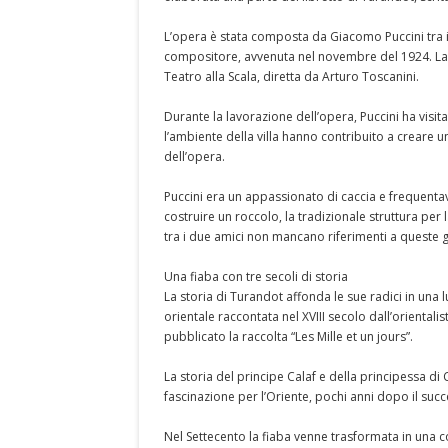
L’opera è stata composta da Giacomo Puccini tra i
compositore, avvenuta nel novembre del 1924. La 
Teatro alla Scala, diretta da Arturo Toscanini.
Durante la lavorazione dell’opera, Puccini ha visit
l’ambiente della villa hanno contribuito a creare
dell’opera.
Puccini era un appassionato di caccia e frequentav
costruire un roccolo, la tradizionale struttura per la
tra i due amici non mancano riferimenti a queste gi
Una fiaba con tre secoli di storia
La storia di Turandot affonda le sue radici in una 
orientale raccontata nel XVIII secolo dall’orientali
pubblicato la raccolta “Les Mille et un jours”.
La storia del principe Calaf e della principessa di
fascinazione per l’Oriente, pochi anni dopo il succe
Nel Settecento la fiaba venne trasformata in una 