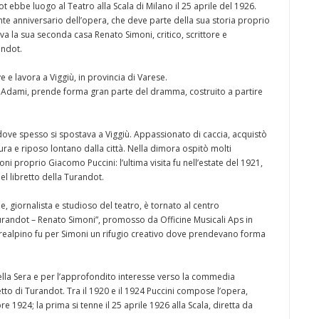
ebbe luogo al Teatro alla Scala di Milano il 25 aprile del 1926.
ante anniversario dell’opera, che deve parte della sua storia proprio
eva la sua seconda casa Renato Simoni, critico, scrittore e
andot.
e e lavora a Viggiù, in provincia di Varese.
 Adami, prende forma gran parte del dramma, costruito a partire
 dove spesso si spostava a Viggiù. Appassionato di caccia, acquistò
atura e riposo lontano dalla città. Nella dimora ospitò molti
ni proprio Giacomo Puccini: l’ultima visita fu nell’estate del 1921,
l libretto della Turandot.
e, giornalista e studioso del teatro, è tornato al centro
 Turandot – Renato Simoni”, promosso da Officine Musicali Aps in
prealpino fu per Simoni un rifugio creativo dove prendevano forma
 della Sera e per l’approfondito interesse verso la commedia
tto di Turandot. Tra il 1920 e il 1924 Puccini compose l’opera,
1924; la prima si tenne il 25 aprile 1926 alla Scala, diretta da