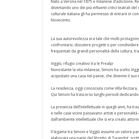
Nato a Verona nel 1875 e milanese d’adozione, Ren
diventando uno dei più influenti critici teatrali del
culturale italiana gli ha permesso di entrare in cont
Novecento.
La sua autorevolezza era tale che molti protagonis
confrontarsi, discutere progetti o per condividere
frequentati da grandi personalità della cultura, tra 
Viggiù, rifugio creativo tra le Prealpi
Nonostante la vita milanese, Simoni ha scelto Viggiù
acquistato una casa nel paese, che divenne il suo r
La residenza, oggi conosciuta come Villa Rezzara, si
Qui Simoni ha trascorso lunghi periodi dedicandosi 
La presenza dell’intellettuale in quegli anni, ha tra
e nelle case vicine passavano artisti e personalità d
dall’ambiente intellettuale che si era creato attorno
Il legame tra Simoni e Viggiù assume un valore partic
elaborata una parte del libretto di Turandot, scr