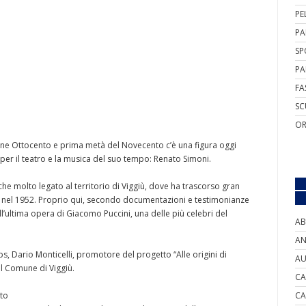
PE
PA
SP
PA
FA
SC
OR
a fine Ottocento e prima metà del Novecento c’è una figura oggi
er il teatro e la musica del suo tempo: Renato Simoni.
nche molto legato al territorio di Viggiù, dove ha trascorso gran
rte nel 1952. Proprio qui, secondo documentazioni e testimonianze
l’ultima opera di Giacomo Puccini, una delle più celebri del
AB
AN
ps, Dario Monticelli, promotore del progetto “Alle origini di
AU
il Comune di Viggiù.
CA
nto
CA