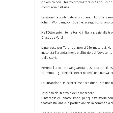
polemico con il teatro riformatore di Carlo Gold
commedia dell’arte.
La storia ha continuato a circolare in Europa: venn
Johann Wolfgang von Goethe. In seguito, furono 
Nell’Ottocento il tema tornò in Italia grazie alla 
Giuseppe Verdi.
L’interesse per Turandot non si è fermato qui. Ne
intitolata Turanda, mentre all’inizio del Novecent
della storia.
Perfino il teatro d’avanguardia russo riscoprì il te
drammaturgo Bertolt Brecht ne offrì una nuova in
La Turandot di Puccini si inserisce dunque in una t
Studioso del teatro e delle maschere
L’interesse di Renato Simoni per questa storia no
teatrale italiana e in particolare della commedia de