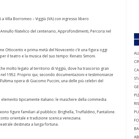
 a Villa Borromeo – Viggiù (VA) con ingresso libero
Annullo filatelico del centenario, Approfondimenti, Percorsi nel
a fine Ottocento e prima metà del Novecento c’è una figura oggi
AL
er il teatro e la musica del suo tempo: Renato Simoni.
CI
nche molto legato al territorio di Viggiù, dove ha trascorso gran
CA
rte nel 1952. Proprio qui, secondo documentazioni e testimonianze
ST
l’ultima opera di Giacomo Puccini, una delle più celebri del
GE
PI
un elemento tipicamente italiano: le maschere della commedia
RI
no figure familiari al pubblico: Brighella, Truffaldino, Pantalone.
PU
conto orientale e tradizione scenica veneziana.
FO
atrale destinata a lunga fortuna.
BA
AB