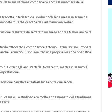
oni. Nella sua versione comparvero anche le maschere della
e tradotta in tedesco da Friedrich Schiller e messa in scena da
composte musiche di scena da Carl Maria von Weber.
traduzione realizzata dal letterato milanese Andrea Maffei, amico di
l tardo Ottocento il compositore Antonio Bazzini scrisse un’opera
o anche Ferruccio Busoni realizzò una propria versione operistica
sto di Gozzi negli anni Venti del Novecento, mentre in seguito il
terpretazione.
radizione narrativa e teatrale lunga oltre due secoli.
n fu casuale. Lo studioso era molto appassionato della tradizione
ll’arte.