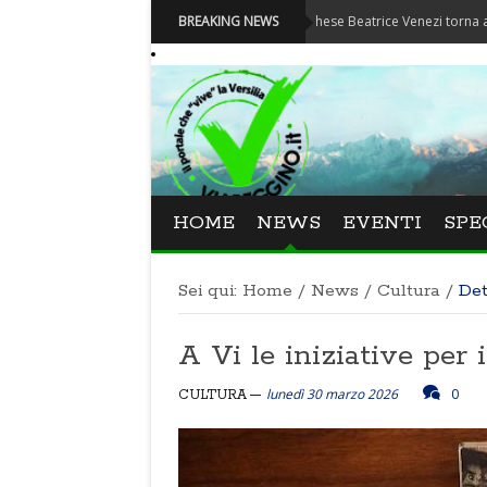
Festival La Versiliana - La direttrice lucchese Beatrice Venezi torna alla Versilia
BREAKING NEWS
HOME
NEWS
EVENTI
SPE
Sei qui:
Home
/
News
/
Cultura
/
Det
A Vi le iniziative per 
lunedì 30 marzo 2026
0
CULTURA