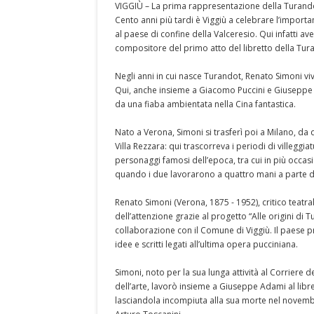
VIGGIÙ – La prima rappresentazione della Turandot 
Cento anni più tardi è Viggiù a celebrare l’import
al paese di confine della Valceresio. Qui infatti av
compositore del primo atto del libretto della Tur
Negli anni in cui nasce Turandot, Renato Simoni viv
Qui, anche insieme a Giacomo Puccini e Giuseppe
da una fiaba ambientata nella Cina fantastica.
Nato a Verona, Simoni si trasferì poi a Milano, da
Villa Rezzara: qui trascorreva i periodi di villeggi
personaggi famosi dell’epoca, tra cui in più occasio
quando i due lavorarono a quattro mani a parte de
Renato Simoni (Verona, 1875 - 1952), critico teatral
dell’attenzione grazie al progetto “Alle origini di
collaborazione con il Comune di Viggiù. Il paese 
idee e scritti legati all’ultima opera pucciniana.
Simoni, noto per la sua lunga attività al Corriere
dell’arte, lavorò insieme a Giuseppe Adami al libre
lasciandola incompiuta alla sua morte nel novembre 