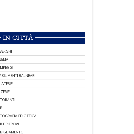
IN CITTÀ
BERGHI
NEMA
MPEGGI
ABILIMENTI BALNEARI
LATERIE
ZZERIE
STORANTI
B
TOGRAFIA ED OTTICA
R E RITROVI
BIGLIAMENTO