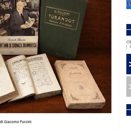
C
i di Giacomo Puccini