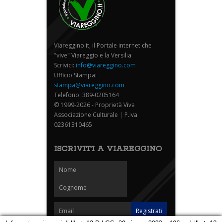
Viareggino.it, il Portale internet che
"vive" Viareggio e la Versilia
Scrivici:
info@viareggino.com
Ufficio Stampa:
stampa@viareggino.com
Telefono: 389-0205164
© 1999-2026 - Proprietà Viva
Associazione Culturale | P.Iva
02361310465
ISCRIVITI A VIAREGGINO