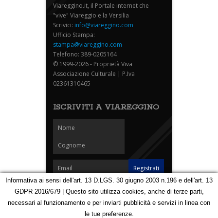
Viareggino.it, il Portale internet che
"vive" Viareggio e la Versilia
Scrivici:
info@viareggino.com
Ufficio Stampa:
stampa@viareggino.com
Telefono: 389-0205164
© 1999-2026 - Proprietà Viva
Associazione Culturale | P.Iva
02361310465
ISCRIVITI A VIAREGGINO
Informativa ai sensi dell'art. 13 D.LGS. 30 giugno 2003 n.196 e dell'art. 13
GDPR 2016/679 | Questo sito utilizza cookies, anche di terze parti,
Homepage
Notizie
Speciali
Eventi
Foto Carnevale
necessari al funzionamento e per inviarti pubblicità e servizi in linea con
Foto Viareggino
Partners
Contatti
le tue preferenze.