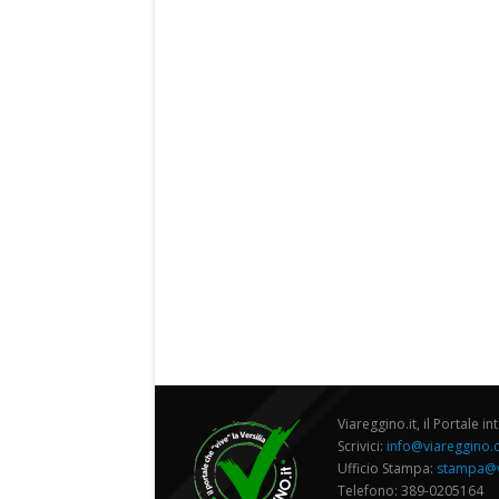
Viareggino.it, il Portale in
Scrivici:
info@viareggino
Ufficio Stampa:
stampa@v
Telefono: 389-0205164