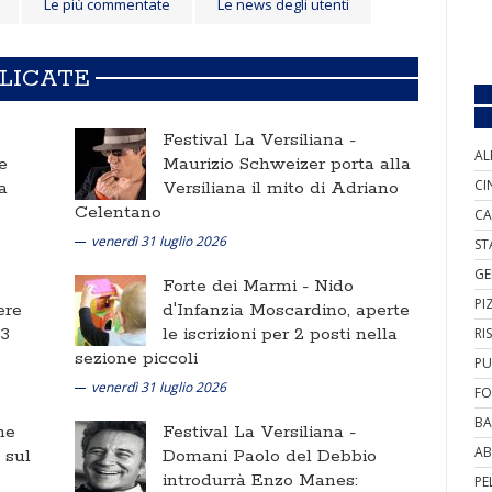
Le più commentate
Le news degli utenti
BLICATE
Festival La Versiliana -
AL
e
Maurizio Schweizer porta alla
CI
a
Versiliana il mito di Adriano
Celentano
CA
venerdì 31 luglio 2026
ST
GE
Forte dei Marmi -
Nido
PI
ere
d'Infanzia Moscardino, aperte
 3
le iscrizioni per 2 posti nella
RI
sezione piccoli
PU
venerdì 31 luglio 2026
FO
BA
ne
Festival La Versiliana -
AB
i sul
Domani Paolo del Debbio
introdurrà Enzo Manes:
PE