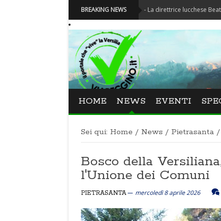
Festival La Versiliana - La direttrice lucchese Beatrice Venezi 
BREAKING NEWS
HOME
NEWS
EVENTI
SPE
Sei qui:
Home
/
News
/
Pietrasanta
/
Bosco della Versiliana
l'Unione dei Comuni
mercoledì 8 aprile 2026
PIETRASANTA