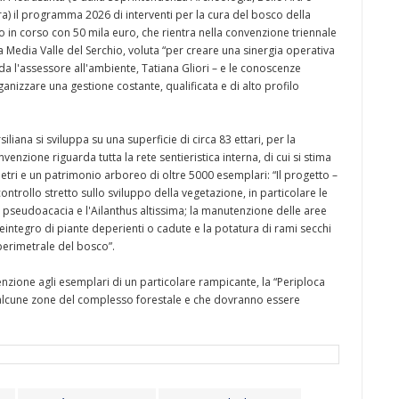
a) il programma 2026 di interventi per la cura del bosco della
no in corso con 50 mila euro, che rientra nella convenzione triennale
a Media Valle del Serchio, voluta “per creare una sinergia operativa
rda l'assessore all'ambiente, Tatiana Gliori – e le conoscenze
anizzare una gestione costante, qualificata e di alto profilo
liana si sviluppa su una superficie di circa 83 ettari, per la
venzione riguarda tutta la rete sentieristica interna, di cui si stima
tri e un patrimonio arboreo di oltre 5000 esemplari: “Il progetto –
controllo stretto sullo sviluppo della vegetazione, in particolare le
a pseudoacacia e l'Ailanthus altissima; la manutenzione delle aree
integro di piante deperienti o cadute e la potatura di rami secchi
 perimetrale del bosco”.
enzione agli esemplari di un particolare rampicante, la “Periploca
in alcune zone del complesso forestale e che dovranno essere