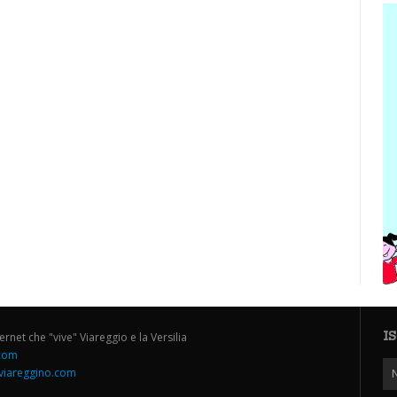
I
ternet che "vive" Viareggio e la Versilia
.com
iareggino.com