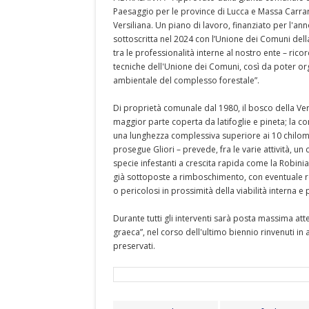
Paesaggio per le province di Lucca e Massa Carrar
Versiliana. Un piano di lavoro, finanziato per l'an
sottoscritta nel 2024 con l’Unione dei Comuni dell
tra le professionalità interne al nostro ente – rico
tecniche dell'Unione dei Comuni, così da poter org
ambientale del complesso forestale”.
Di proprietà comunale dal 1980, il bosco della Versi
maggior parte coperta da latifoglie e pineta; la con
una lunghezza complessiva superiore ai 10 chilome
prosegue Gliori – prevede, fra le varie attività, un 
specie infestanti a crescita rapida come la Robini
già sottoposte a rimboschimento, con eventuale re
o pericolosi in prossimità della viabilità interna e
Durante tutti gli interventi sarà posta massima att
graeca”, nel corso dell'ultimo biennio rinvenuti 
preservati.