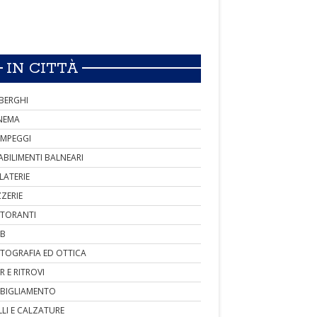
IN CITTÀ
BERGHI
NEMA
MPEGGI
ABILIMENTI BALNEARI
LATERIE
ZZERIE
STORANTI
B
TOGRAFIA ED OTTICA
R E RITROVI
BIGLIAMENTO
LLI E CALZATURE