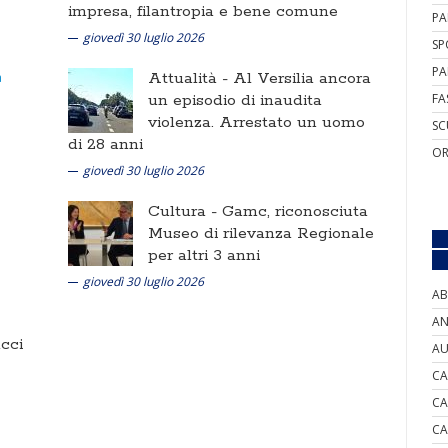
impresa, filantropia e bene comune
PA
giovedì 30 luglio 2026
SP
PA
Attualità -
Al Versilia ancora
un episodio di inaudita
FA
violenza. Arrestato un uomo
SC
di 28 anni
OR
giovedì 30 luglio 2026
Cultura -
Gamc, riconosciuta
Museo di rilevanza Regionale
per altri 3 anni
giovedì 30 luglio 2026
AB
AN
cci
AU
CA
CA
CA