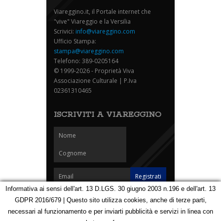
Viareggino.it, il Portale internet che
"vive" Viareggio e la Versilia
Scrivici:
info@viareggino.com
Ufficio Stampa:
stampa@viareggino.com
Telefono: 389-0205164
© 1999-2026 - Proprietà Viva
Associazione Culturale | P.Iva
02361310465
ISCRIVITI A VIAREGGINO
Informativa ai sensi dell'art. 13 D.LGS. 30 giugno 2003 n.196 e dell'art. 13
GDPR 2016/679 | Questo sito utilizza cookies, anche di terze parti,
Homepage
Notizie
Speciali
Eventi
Foto Carnevale
necessari al funzionamento e per inviarti pubblicità e servizi in linea con
Foto Viareggino
Partners
Contatti