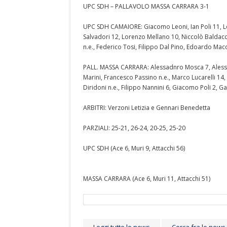
UPC SDH – PALLAVOLO MASSA CARRARA 3-1
UPC SDH CAMAIORE: Giacomo Leoni, Ian Poli 11, Lor
Salvadori 12, Lorenzo Mellano 10, Niccolò Baldacc
n.e., Federico Tosi, Filippo Dal Pino, Edoardo Macc
PALL. MASSA CARRARA: Alessadnro Mosca 7, Alessio B
Marini, Francesco Passino n.e., Marco Lucarelli 14, 
Diridoni n.e., Filippo Nannini 6, Giacomo Poli 2, Ga
ARBITRI: Verzoni Letizia e Gennari Benedetta
PARZIALI: 25-21, 26-24, 20-25, 25-20
UPC SDH (Ace 6, Muri 9, Attacchi 56)
MASSA CARRARA (Ace 6, Muri 11, Attacchi 51)