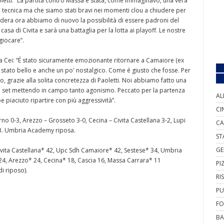
etti: “La partita contro Massa è stata, come immaginavo, una vera
 tecnica ma che siamo stati bravi nei momenti clou a chiudere per
tedera ora abbiamo di nuovo la possibilità di essere padroni del
 di Civita e sarà una battaglia per la lotta ai playoff. Le nostre
giocare”.
a Cei: “É stato sicuramente emozionante ritornare a Camaiore (ex
 stato bello e anche un po' nostalgico. Come é giusto che fosse. Per
 grazie alla solita concretezza di Paoletti. Noi abbiamo fatto una
 i set mettendo in campo tanto agonismo. Peccato per la partenza
AL
 piaciuto ripartire con più aggressività”.
CI
rno 0-3, Arezzo – Grosseto 3-0, Cecina – Civita Castellana 3-2, Lupi
CA
-3. Umbria Academy riposa.
ST
GE
Civita Castellana* 42, Upc Sdh Camaiore* 42, Sestese* 34, Umbria
4, Arezzo* 24, Cecina* 18, Cascia 16, Massa Carrara* 11
PI
i riposo).
RI
PU
FO
BA