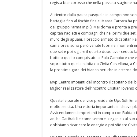
regista biancorosso che nella passata stagione ha 
Al rientro dalla pausa pasquale in campo non sono
battaglia fino al fischio finale. Massa Carrara ha 
del gruppo l’arma in più. Mai doma e pronta a prend
capitan Paoletti e compagni che nei primi due set so
muro degli apuani. Il braccio armato di capitan Paol
camaioresi sono però venute fuori nei momenti im
due set e poi siglare il quarto dopo aver ceduto la 
bottino quello conquistato al Pala Camaiore che v
soprattutto quella subita da Civita Castellana, a Ce
la prossima gara dei bianco neri che in esterna dov
Mvp Centro impianti dell’incontro il capitano dei
Miglior realizzatore dell’incontro Cristian Iovenio
Queste le parole del vice presidente Upc Sdh Eman
molto sentita. Una vittoria importante in chiave pl
Avvicendamenti importanti in campo con Baldaccini 
anche Garibaldi e come sempre l’organico al suo 
dobbiamo ricaricare le energie e poi sfidare Civit