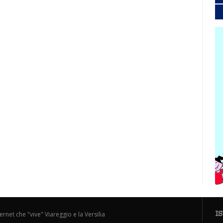
I
ternet che "vive" Viareggio e la Versilia