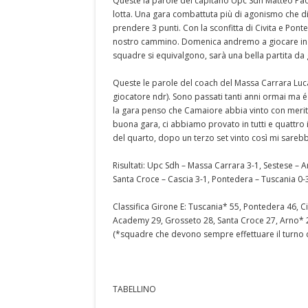
Queste la parole del capitano Upc Sdh Matteo Paol
lotta. Una gara combattuta più di agonismo che di
prendere 3 punti. Con la sconfitta di Civita e Pon
nostro cammino. Domenica andremo a giocare in casa
squadre si equivalgono, sarà una bella partita da 
Queste le parole del coach del Massa Carrara Luc
giocatore ndr). Sono passati tanti anni ormai ma é
la gara penso che Camaiore abbia vinto con merito,
buona gara, ci abbiamo provato in tutti e quattro
del quarto, dopo un terzo set vinto così mi sarebbe
Risultati: Upc Sdh – Massa Carrara 3-1, Sestese – A
Santa Croce – Cascia 3-1, Pontedera – Tuscania 0
Classifica Girone E: Tuscania* 55, Pontedera 46, 
Academy 29, Grosseto 28, Santa Croce 27, Arno* 2
(*squadre che devono sempre effettuare il turno d
TABELLINO