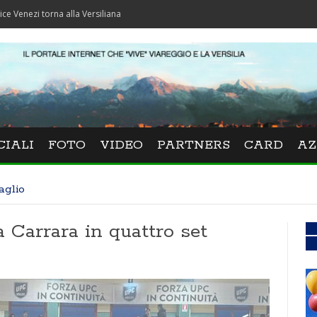
orna alla Versiliana
CIALI
FOTO
VIDEO
PARTNERS
CARD
AZ
aglio
 Carrara in quattro set