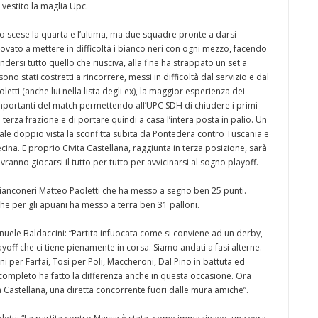
vestito la maglia Upc.
 scese la quarta e l’ultima, ma due squadre pronte a darsi
provato a mettere in difficoltà i bianco neri con ogni mezzo, facendo
ersi tutto quello che riusciva, alla fine ha strappato un set a
no stati costretti a rincorrere, messi in difficoltà dal servizio e dal
etti (anche lui nella lista degli ex), la maggior esperienza dei
portanti del match permettendo all’UPC SDH di chiudere i primi
terza frazione e di portare quindi a casa l’intera posta in palio. Un
ale doppio vista la sconfitta subita da Pontedera contro Tuscania e
cina. E proprio Civita Castellana, raggiunta in terza posizione, sarà
ranno giocarsi il tutto per tutto per avvicinarsi al sogno playoff.
 bianconeri Matteo Paoletti che ha messo a segno ben 25 punti.
 che per gli apuani ha messo a terra ben 31 palloni.
uele Baldaccini: “Partita infuocata come si conviene ad un derby,
ayoff che ci tiene pienamente in corsa. Siamo andati a fasi alterne.
per Farfai, Tosi per Poli, Maccheroni, Dal Pino in battuta ed
completo ha fatto la differenza anche in questa occasione. Ora
a Castellana, una diretta concorrente fuori dalle mura amiche”.