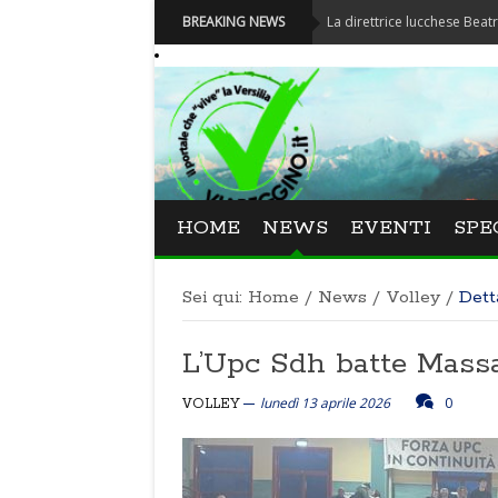
Festival La Versiliana - La direttrice lucchese Beatrice Venezi t
BREAKING NEWS
HOME
NEWS
EVENTI
SPE
Sei qui:
Home
/
News
/
Volley
/
Dett
L’Upc Sdh batte Massa
lunedì 13 aprile 2026
0
VOLLEY