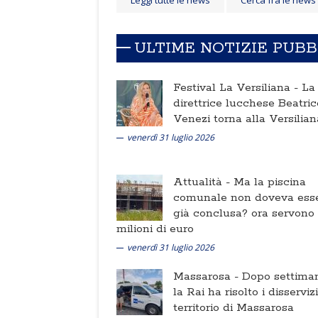
Leggi tutte le news
Cerca fra le news
ULTIME NOTIZIE PUB
Festival La Versiliana -
La
direttrice lucchese Beatric
Venezi torna alla Versilian
venerdì 31 luglio 2026
Attualità -
Ma la piscina
comunale non doveva ess
già conclusa? ora servono
milioni di euro
venerdì 31 luglio 2026
Massarosa -
Dopo settima
la Rai ha risolto i disserviz
territorio di Massarosa