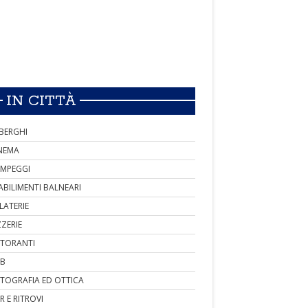
IN CITTÀ
BERGHI
NEMA
MPEGGI
ABILIMENTI BALNEARI
LATERIE
ZZERIE
STORANTI
B
TOGRAFIA ED OTTICA
R E RITROVI