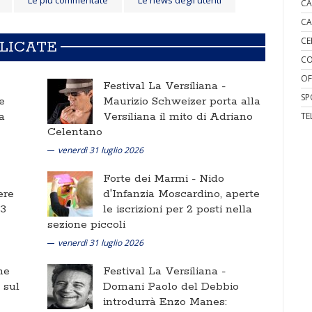
Le più commentate
Le news degli utenti
CA
CA
CE
BLICATE
CO
OF
Festival La Versiliana -
SP
e
Maurizio Schweizer porta alla
a
Versiliana il mito di Adriano
TE
Celentano
venerdì 31 luglio 2026
Forte dei Marmi -
Nido
ere
d'Infanzia Moscardino, aperte
 3
le iscrizioni per 2 posti nella
sezione piccoli
venerdì 31 luglio 2026
ne
Festival La Versiliana -
i sul
Domani Paolo del Debbio
introdurrà Enzo Manes: