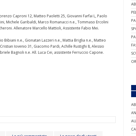
AB
PE
enzo Caproni 12, Matteo Paoletti 25, Giovanni Farfai L, Paolo
PA
ini, Michele Garibaldi, Marco Romanacci n.e., Tommaso Ercolini
heroni. Allenatore Marcello Mattioli, Assistente Fabio Mei.
SP
PA
ibiani n.e., Gionatan Lazzeri n.e., Mattia Briglia n.e., Matteo
FA
Cristian Iovenio 31, Giacomo Pardi, Achille Rustighi 8, Alessio
briele Bagnoli n.e. All. Luca Cei, assistente Ferruccio Capone.
SC
OR
AB
AN
AU
CA