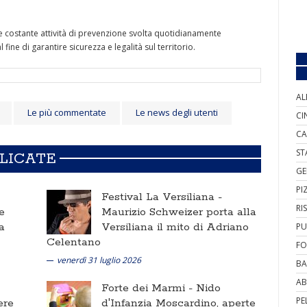
a e costante attività di prevenzione svolta quotidianamente
ine di garantire sicurezza e legalità sul territorio.
AL
Le più commentate
Le news degli utenti
CI
CA
ST
BLICATE
GE
PI
Festival La Versiliana -
RI
e
Maurizio Schweizer porta alla
a
Versiliana il mito di Adriano
PU
Celentano
FO
venerdì 31 luglio 2026
BA
AB
Forte dei Marmi -
Nido
PE
ere
d'Infanzia Moscardino, aperte