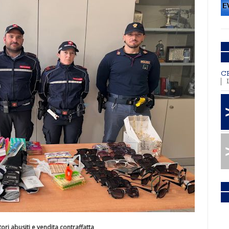
C
ori abusiti e vendita contraffatta