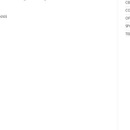
CE
CO
cci
OF
SP
TE