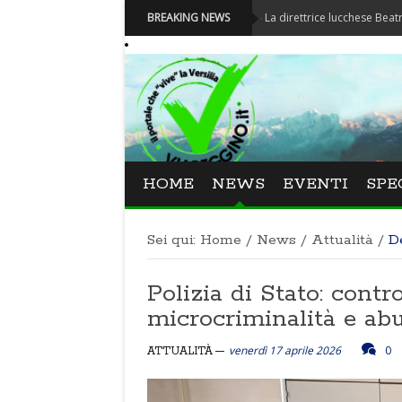
Festival La Versiliana - La direttrice lucchese Beatrice Venezi 
BREAKING NEWS
HOME
NEWS
EVENTI
SPE
Sei qui:
Home
/
News
/
Attualità
/
D
Polizia di Stato: contr
microcriminalità e ab
venerdì 17 aprile 2026
0
ATTUALITÀ