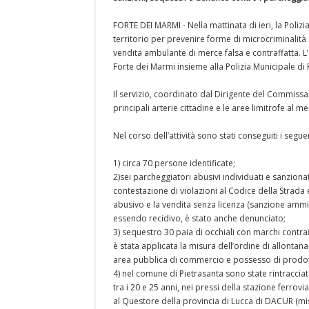
FORTE DEI MARMI - Nella mattinata di ieri, la Polizi
territorio per prevenire forme di microcriminalità
vendita ambulante di merce falsa e contraffatta. L’
Forte dei Marmi insieme alla Polizia Municipale di
Il servizio, coordinato dal Dirigente del Commissa
principali arterie cittadine e le aree limitrofe al
Nel corso dell’attività sono stati conseguiti i seguent
1) circa 70 persone identificate;
2)sei parcheggiatori abusivi individuati e sanzion
contestazione di violazioni al Codice della Strada
abusivo e la vendita senza licenza (sanzione ammini
essendo recidivo, è stato anche denunciato;
3) sequestro 30 paia di occhiali con marchi contraffa
è stata applicata la misura dell’ordine di allont
area pubblica di commercio e possesso di prodott
4) nel comune di Pietrasanta sono state rintraccia
tra i 20 e 25 anni, nei pressi della stazione ferrovia
al Questore della provincia di Lucca di DACUR (mi