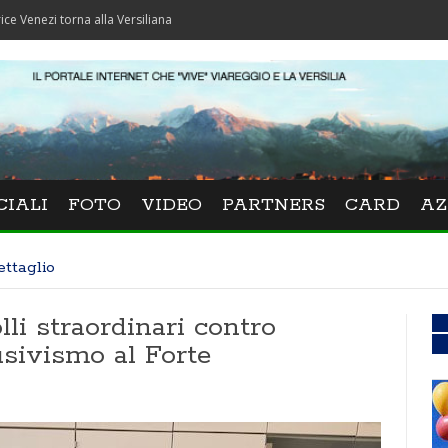
torna alla Versiliana
CIALI
FOTO
VIDEO
PARTNERS
CARD
AZ
ettaglio
olli straordinari contro
usivismo al Forte