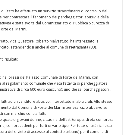
a di Stato ha effettuato un servizio straordinario di controllo del
 e per contrastare il fenomeno dei parcheggiatori abusivi e della
attività è stata svolta dal Commissariato di Pubblica Sicurezza di
 Forte dei Marmi.
riato, Vice Questore Roberto Malvestuto, ha interessato le
 mercato, estendendosi anche al comune di Pietrasanta (LU).
i risultati:
ati nei pressi del Palazzo Comunale di Forte dei Marmi, con
 e al regolamento comunale che vieta l’attività di parcheggiatore
strativa di circa 600 euro ciascuno); uno dei sei parcheggiatori ,
tti ad un venditore abusivo, intercettato in abiti civili. Allo stesso
anamento dal Comune di Forte dei Marmi per esercizio abusivo su
i con marchio contraffatti.
te quattro giovani donne, cittadine dell’est Europa, di età compresa
ria, con precedenti per furti di vario tipo. Per tutte si farà richiesta
sura del divieto di accesso al contesto urbano) per il comune di