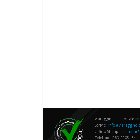
Viareggino.it, il Portale in
Scrivici:
info@viareggino
Ufficio Stampa:
stampa@v
Telefono: 389-0205164