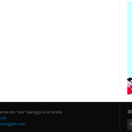
I
ternet che "vive" Viareggio e la Versilia
.com
iareggino.com