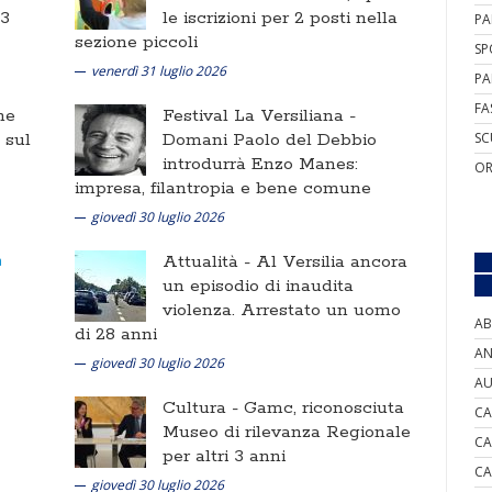
 3
le iscrizioni per 2 posti nella
PA
sezione piccoli
SP
venerdì 31 luglio 2026
PA
FA
ne
Festival La Versiliana -
i sul
Domani Paolo del Debbio
SC
introdurrà Enzo Manes:
OR
impresa, filantropia e bene comune
giovedì 30 luglio 2026
Attualità -
Al Versilia ancora
un episodio di inaudita
violenza. Arrestato un uomo
AB
di 28 anni
AN
giovedì 30 luglio 2026
AU
Cultura -
Gamc, riconosciuta
CA
Museo di rilevanza Regionale
CA
per altri 3 anni
CA
giovedì 30 luglio 2026