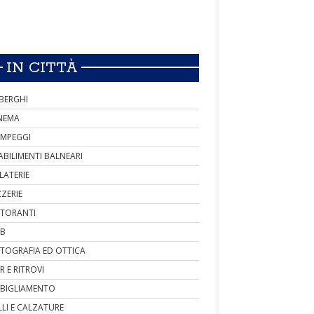
IN CITTÀ
BERGHI
NEMA
MPEGGI
ABILIMENTI BALNEARI
LATERIE
ZZERIE
STORANTI
B
TOGRAFIA ED OTTICA
R E RITROVI
BIGLIAMENTO
LLI E CALZATURE