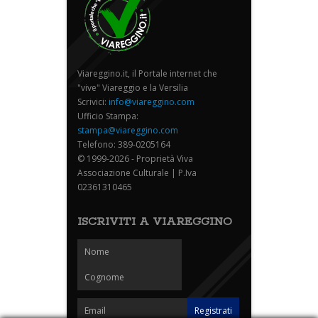
Viareggino.it, il Portale internet che
"vive" Viareggio e la Versilia
Scrivici:
info@viareggino.com
Ufficio Stampa:
stampa@viareggino.com
Telefono: 389-0205164
© 1999-2026 - Proprietà Viva
Associazione Culturale | P.Iva
02361310465
ISCRIVITI A VIAREGGINO