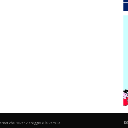
I
ternet che "vive" Viareggio e la Versilia