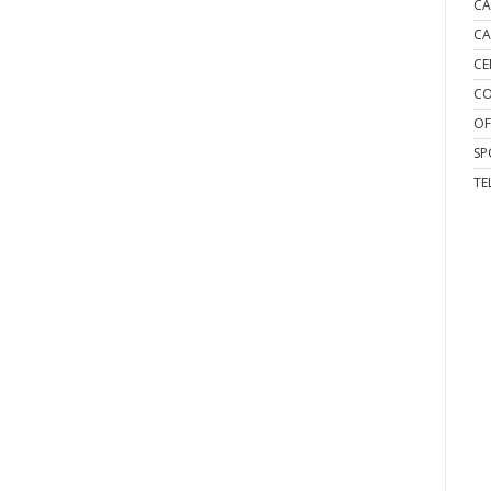
CA
CA
CE
CO
OF
SP
TE