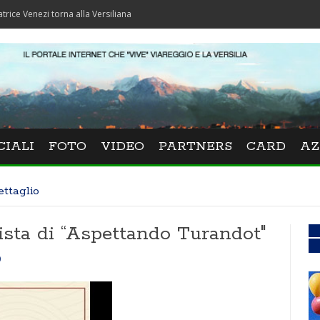
 torna alla Versiliana
CIALI
FOTO
VIDEO
PARTNERS
CARD
AZ
ettaglio
ista di “Aspettando Turandot"
0