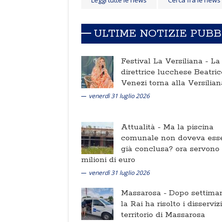
Leggi tutte le news
Cerca fra le news
ULTIME NOTIZIE PUB
Festival La Versiliana -
La
direttrice lucchese Beatric
Venezi torna alla Versilian
venerdì 31 luglio 2026
Attualità -
Ma la piscina
comunale non doveva ess
già conclusa? ora servono
milioni di euro
venerdì 31 luglio 2026
Massarosa -
Dopo settima
la Rai ha risolto i disserviz
territorio di Massarosa