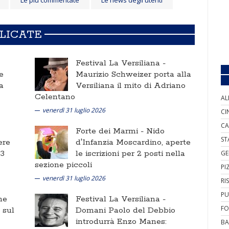
Le più commentate
Le news degli utenti
BLICATE
Festival La Versiliana -
e
Maurizio Schweizer porta alla
a
Versiliana il mito di Adriano
Celentano
AL
venerdì 31 luglio 2026
CI
CA
Forte dei Marmi -
Nido
ST
ere
d'Infanzia Moscardino, aperte
 3
le iscrizioni per 2 posti nella
GE
sezione piccoli
PI
venerdì 31 luglio 2026
RI
PU
ne
Festival La Versiliana -
FO
i sul
Domani Paolo del Debbio
introdurrà Enzo Manes:
BA