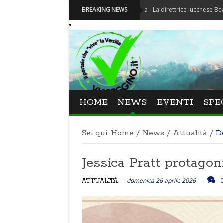
Festival La Versiliana - La direttrice lucchese Beatrice Venezi
BREAKING NEWS
HOME
NEWS
EVENTI
SPE
Sei qui:
Home
/
News
/
Attualità
/
D
Jessica Pratt protagon
domenica 26 aprile 2026
ATTUALITÀ