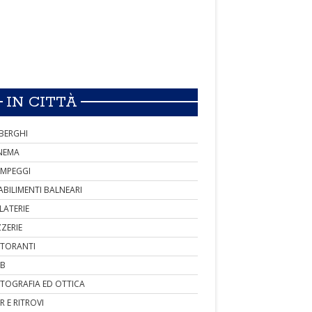
IN CITTÀ
BERGHI
NEMA
MPEGGI
ABILIMENTI BALNEARI
LATERIE
ZZERIE
STORANTI
B
TOGRAFIA ED OTTICA
R E RITROVI