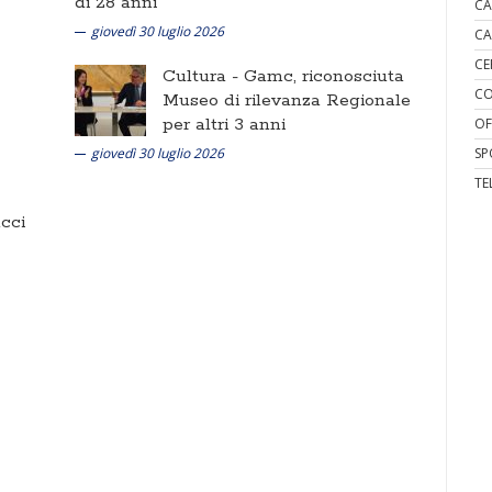
di 28 anni
CA
giovedì 30 luglio 2026
CA
CE
Cultura -
Gamc, riconosciuta
CO
Museo di rilevanza Regionale
per altri 3 anni
OF
giovedì 30 luglio 2026
SP
TE
cci