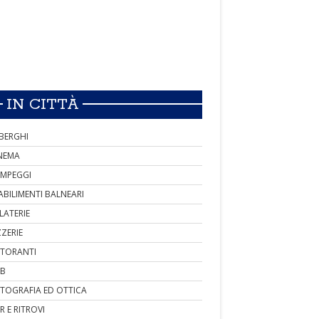
IN CITTÀ
BERGHI
NEMA
MPEGGI
ABILIMENTI BALNEARI
LATERIE
ZZERIE
STORANTI
B
TOGRAFIA ED OTTICA
R E RITROVI