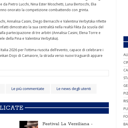
 da Pietro Lucchi, Nina Ester Moschetti, Luna Bertocchi, Elia
anno onorato la competizione combattendo con grinta.
hi, Annalisa Casini, Diego Bernacchi e Valentina Verbytska riflette
atti dimostrato la sua centralità nella realtà Fikta (la scuola del
lla partecipazione di tre arbitri (Annalisa Casini, Elena Torre e
ele della Pina e Valentina Verbytska).
talia 2026 per l’ottima riuscita dell’evento, capace di celebrare i
AL
a Junkan Dojo di Camaiore, la strada verso nuovi traguardi appare
CI
CA
ST
GE
Le più commentate
Le news degli utenti
PI
RI
BLICATE
PU
FO
Festival La Versiliana -
BA