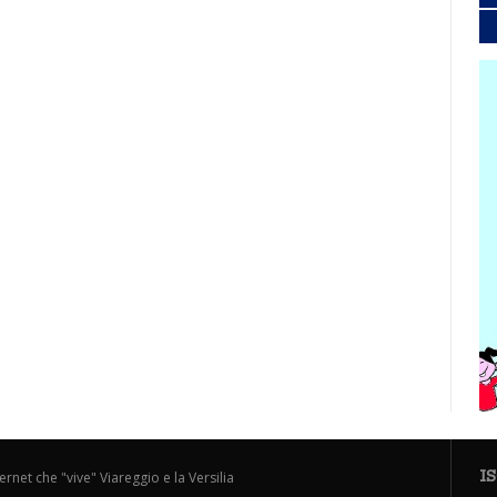
I
ternet che "vive" Viareggio e la Versilia