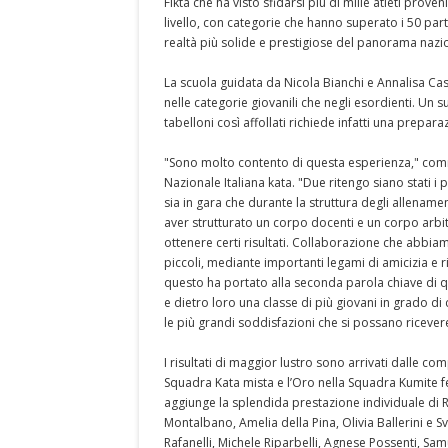
Fikta che ha visto sfidarsi più di mille atleti prove
livello, con categorie che hanno superato i 50 par
realtà più solide e prestigiose del panorama nazi
La scuola guidata da Nicola Bianchi e Annalisa Cas
nelle categorie giovanili che negli esordienti. Un 
tabelloni così affollati richiede infatti una prepa
"Sono molto contento di questa esperienza," comm
Nazionale Italiana kata. "Due ritengo siano stati i
sia in gara che durante la struttura degli allename
aver strutturato un corpo docenti e un corpo arbit
ottenere certi risultati. Collaborazione che abbiam
piccoli, mediante importanti legami di amicizia e ris
questo ha portato alla seconda parola chiave di q
e dietro loro una classe di più giovani in grado di 
le più grandi soddisfazioni che si possano ricever
I risultati di maggior lustro sono arrivati dalle c
Squadra Kata mista e l’Oro nella Squadra Kumite f
aggiunge la splendida prestazione individuale di R
Montalbano, Amelia della Pina, Olivia Ballerini e S
Rafanelli, Michele Riparbelli, Agnese Possenti, Sam