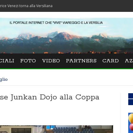
torna alla Versiliana
CIALI
FOTO
VIDEO
PARTNERS
CARD
AZ
glio
liese Junkan Dojo alla Coppa