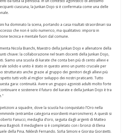
nienti da tutta la penisola. In un contesto agonistico di altissimo
tecipanti ciascuna, la Junkan Dojo si è confermata come una delle
onale.
ini ha dominato la scena, portando a casa risultati straordinari sia
successo che non è solo numerico, ma qualitativo: imporsi in
razione tecnica e mentale fuori dal comune.
enta Nicola Bianchi, Maestro della Junkan Dojo e allenatore della
 punti chiave: la collaborazione nel team docenti della Junkan Dojo,
nti. Siamo una scuola di karate che conta ben più di cento allievi e
rale solido e unito è stato in questo anno un punto cruciale per
o strutturato anche grazie al gruppo dei genitori degli allievi più
petto tutti volti al miglior sviluppo dei nostri praticanti. Tutto
uesta gara: continuità. Avere un gruppo agonisti adulti molto forte
continuare e sostenere il futuro del karate e della Junkan Dojo è tra
e."
ompetizioni a squadre, dove la scuola ha conquistato l’Oro nella
emminile (entrambe categoria esordienti marroni/nere). A questi si
oberto Fanucci, medaglia d’oro, seguita dagli argenti di Matteo
veva Bagnoli. Il medagliere si è completato con i bronzi di Elena
uele della Pina, Niklesh Fernando, Sofia Simoni e Giorgia Giorgietti.