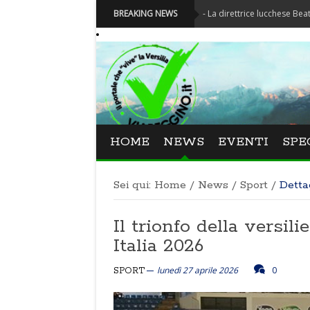
Festival La Versiliana - La direttrice lucchese Beatrice Venezi 
BREAKING NEWS
HOME
NEWS
EVENTI
SPE
Sei qui:
Home
/
News
/
Sport
/
Detta
Il trionfo della versi
Italia 2026
lunedì 27 aprile 2026
0
SPORT