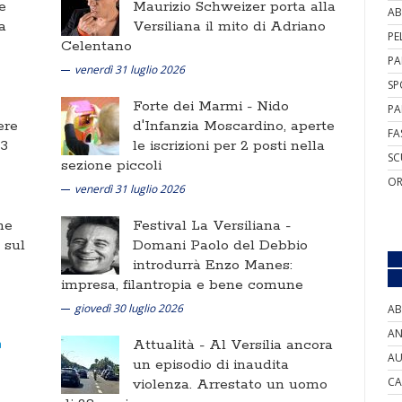
e
Maurizio Schweizer porta alla
AB
a
Versiliana il mito di Adriano
PE
Celentano
PA
venerdì 31 luglio 2026
SP
Forte dei Marmi -
Nido
PA
ere
d'Infanzia Moscardino, aperte
FA
 3
le iscrizioni per 2 posti nella
SC
sezione piccoli
OR
venerdì 31 luglio 2026
ne
Festival La Versiliana -
i sul
Domani Paolo del Debbio
introdurrà Enzo Manes:
impresa, filantropia e bene comune
giovedì 30 luglio 2026
AB
AN
Attualità -
Al Versilia ancora
AU
un episodio di inaudita
CA
violenza. Arrestato un uomo