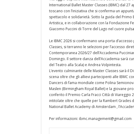
International Ballet Master Classes (IBMC) dal 27 ap
toscano con l’iniziativa che si conferma un appun
spettacolo e solidarietà. Sotto la guida del Primo
Artistica, e in collaborazione con la Fondazione Fe
Giacomo Puccini di Torre del Lago nel cuore pulsa
Le IBMC 2026 si confermano una porta d’accesso pr
Classes, si terranno le selezioni per l’accesso di
Contemporanea 2026/27 dell’Accademia Pucciniana, 
Domingo. Il settore danza dell’Accademia sarà cur
del Teatro alla Scala) e Andrea Volpintesta.
L’evento culminante delle Master Classes sarà il 
scena oltre che gli allievi partecipenti alle IBMC 
Dancers di fama mondiale come Polina Semionova e
Maslen (Birmingham Royal Ballet) e la giovane pro
conferito il Premio Carla Fracci Città di Viareggio
intitolate oltre che quelle per la Rambert Grades di
National Ballet Academy di Amsterdam , l’Accademi
Per informazioni: ibmc.management@gmail.com