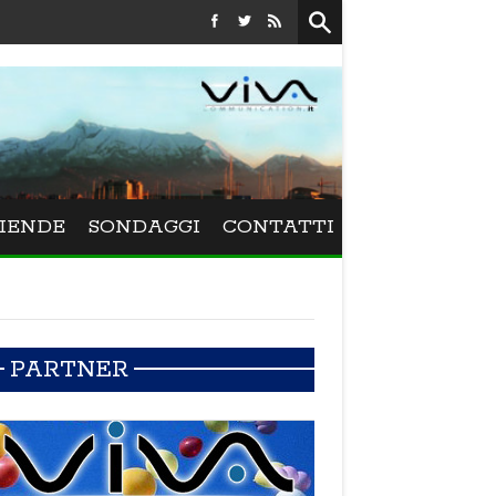
Festival La Versiliana - La direttrice lucchese Beatrice Venezi
IENDE
SONDAGGI
CONTATTI
PARTNER