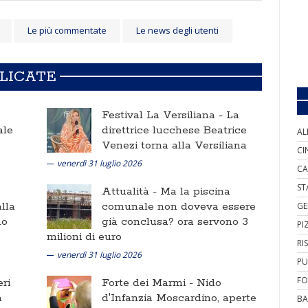
Le più commentate
Le news degli utenti
BLICATE
Festival La Versiliana -
La
ale
direttrice lucchese Beatrice
AL
Venezi torna alla Versiliana
CI
venerdì 31 luglio 2026
CA
ST
Attualità -
Ma la piscina
lla
comunale non doveva essere
GE
no
già conclusa? ora servono 3
PI
milioni di euro
RI
venerdì 31 luglio 2026
PU
FO
ri
Forte dei Marmi -
Nido
a
d'Infanzia Moscardino, aperte
BA