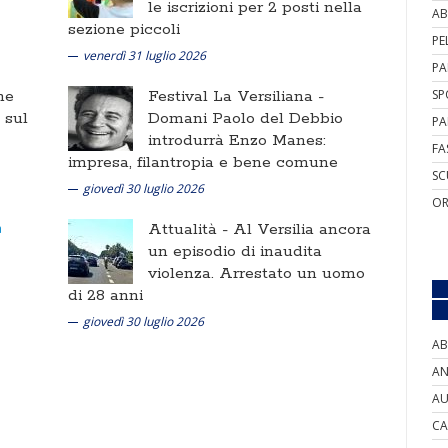
le iscrizioni per 2 posti nella
AB
sezione piccoli
PE
venerdì 31 luglio 2026
PA
ne
Festival La Versiliana -
SP
i sul
Domani Paolo del Debbio
PA
introdurrà Enzo Manes:
FA
impresa, filantropia e bene comune
SC
giovedì 30 luglio 2026
OR
Attualità -
Al Versilia ancora
un episodio di inaudita
violenza. Arrestato un uomo
di 28 anni
giovedì 30 luglio 2026
AB
AN
AU
CA