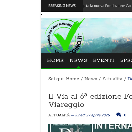
Carnevale - Nominata la nuova Fondazione Carnevale di Vi
BREAKING NEWS
HOME
NEWS
EVENTI
SPE
Sei qui:
Home
/
News
/
Attualità
/
D
Il Via al 6ª edizione F
Viareggio
lunedì 27 aprile 2026
0
ATTUALITÀ