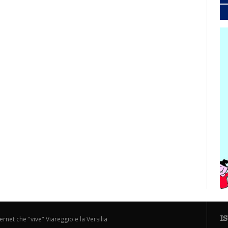
I
ternet che "vive" Viareggio e la Versilia