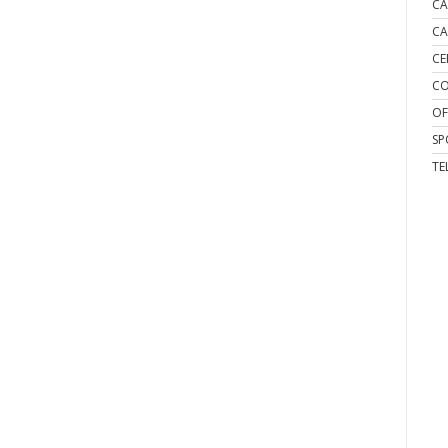
CA
CA
CE
CO
OF
SP
TE