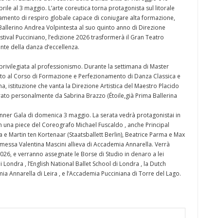
rile al 3 maggio. L’arte coreutica torna protagonista sul litorale
tamento di respiro globale capace di coniugare alta formazione,
 Ballerino Andrea Volpintesta al suo quinto anno di Direzione
stival Pucciniano, l’edizione 2026 trasformerà il Gran Teatro
nte della danza d’eccellenza.
ivilegiata al professionismo. Durante la settimana di Master
retto al Corso di Formazione e Perfezionamento di Danza Classica e
istituzione che vanta la Direzione Artistica del Maestro Placido
ato personalmente da Sabrina Brazzo (Étoile,già Prima Ballerina
Dinner Gala di domenica 3 maggio. La serata vedrà protagonistai in
con una piece del Coreografo Michael Fuscaldo , anche Principal
 Martin ten Kortenaar (Staatsballett Berlin), Beatrice Parma e Max
messa Valentina Mascini allieva di Accademia Annarella. Verrà
 2026, e verranno assegnate le Borse di Studio in denaro a lei
 Londra , l’English National Ballet School di Londra , la Dutch
a Annarella di Leira , e l’Accademia Pucciniana di Torre del Lago.