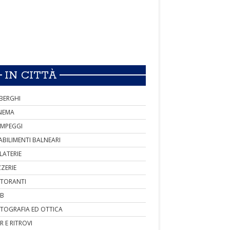
IN CITTÀ
BERGHI
NEMA
MPEGGI
ABILIMENTI BALNEARI
LATERIE
ZZERIE
STORANTI
B
TOGRAFIA ED OTTICA
R E RITROVI