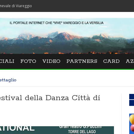
areggio
CIALI
FOTO
VIDEO
PARTNERS
CARD
AZ
ettaglio
estival della Danza Città di