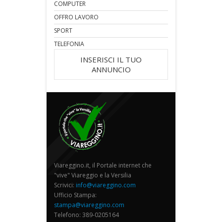
COMPUTER
OFFRO LAVORO
SPORT
TELEFONIA
INSERISCI IL TUO
ANNUNCIO
Viareggino.it, il Portale internet che
"vive" Viareggio e la Versilia
Scrivici:
info@viareggino.com
Ufficio Stampa:
stampa@viareggino.com
Telefono: 389-0205164