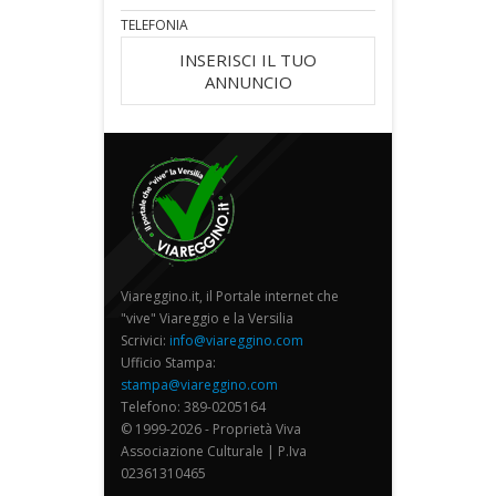
TELEFONIA
INSERISCI IL TUO
ANNUNCIO
Viareggino.it, il Portale internet che
"vive" Viareggio e la Versilia
Scrivici:
info@viareggino.com
Ufficio Stampa:
stampa@viareggino.com
Telefono: 389-0205164
© 1999-2026 - Proprietà Viva
Associazione Culturale | P.Iva
02361310465