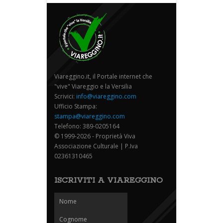
Viareggino.it, il Portale internet che
"vive" Viareggio e la Versilia
Scrivici:
info@viareggino.com
Ufficio Stampa:
stampa@viareggino.com
Telefono: 389-0205164
© 1999-2026 - Proprietà Viva
Associazione Culturale | P.Iva
02361310465
ISCRIVITI A VIAREGGINO