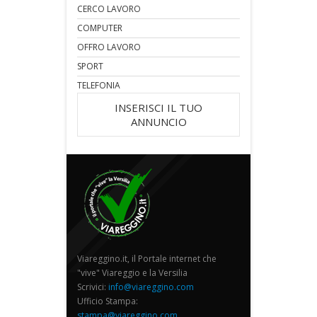
CERCO LAVORO
COMPUTER
OFFRO LAVORO
SPORT
TELEFONIA
INSERISCI IL TUO
ANNUNCIO
Viareggino.it, il Portale internet che
"vive" Viareggio e la Versilia
Scrivici:
info@viareggino.com
Ufficio Stampa:
stampa@viareggino.com