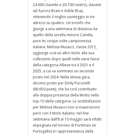
24.600 clavette e 20.700 nastro), davanti
ad Aurora Brani e Adele Bray,
ottenendo il miglior punteggio in tre
attrezzi su quattro. Un trionfo che
giunge a una settimana di distanza da
quello della sorella minore Camilla,
pure lei cinque volte campionessa
italiana. Melissa Musacci, classe 2012,
aggiunge così un altro titolo alla sua
collezione dopo quelli nelle varie fasce
della categoria Allieve tra il 2021 e il
2025, a cui va sommato un secondo
posto nel 2024. Nella stessa gara,
decimo posto per Emily Puccinelli
(86.650 punti), che ha così contribuito
alla doppia presenza della Motto nella
top-10 della categoria. Le soddisfazioni
per Melissa Musacci non si esauriscono
però con il titolo italiano: nel fine
settimana dall’8 al 10 maggio sarà infatti
impegnata nel torneo di Portimao (in
Portogallo) in rappresentanza della