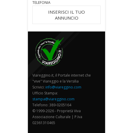
TELEFONIA
INSERISCI IL TUO
ANNUNCIO
Viareggino.it, il Portale internet che
"vive" Viareggio e la Versilia
Scrivici:
info@viareggino.com
Ufficio Stampa:
stampa@viareggino.com
Telefono: 389-0205164
© 1999-2026 - Proprietà Viva
Associazione Culturale | P.Iva
02361310465