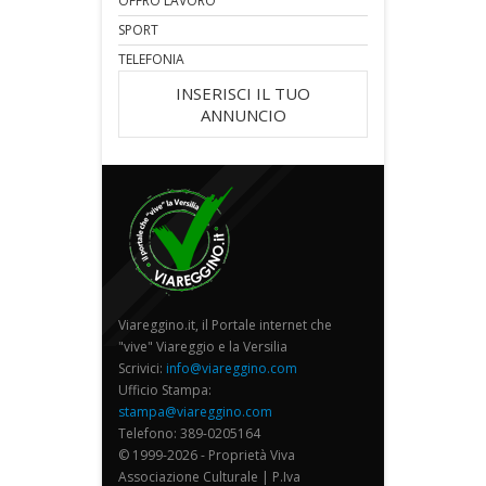
OFFRO LAVORO
SPORT
TELEFONIA
INSERISCI IL TUO
ANNUNCIO
Viareggino.it, il Portale internet che
"vive" Viareggio e la Versilia
Scrivici:
info@viareggino.com
Ufficio Stampa:
stampa@viareggino.com
Telefono: 389-0205164
© 1999-2026 - Proprietà Viva
Associazione Culturale | P.Iva