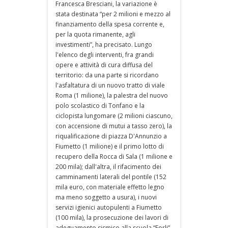
Francesca Bresciani, la variazione è
stata destinata “per 2 milioni e mezzo al
finanziamento della spesa corrente e,
per la quota rimanente, agli
investimenti”, ha precisato. Lungo
l'elenco degli interventi, fra grandi
opere e attività di cura diffusa del
territorio: da una parte si ricordano
l'asfaltatura di un nuovo tratto di viale
Roma (1 milione), la palestra del nuovo
polo scolastico di Tonfano e la
ciclopista lungomare (2 milioni ciascuno,
con accensione di mutui a tasso zero), la
riqualificazione di piazza D'Annunzio a
Fiumetto (1 milione) e il primo lotto di
recupero della Rocca di Sala (1 milione e
200 mila); dall'altra, il rifacimento dei
camminamenti laterali del pontile (152
mila euro, con materiale effetto legno
ma meno soggetto a usura), i nuovi
servizi igienici autopulenti a Fiumetto
(100 mila), la prosecuzione dei lavori di
adeguamento sismico alla scuola “Forli”