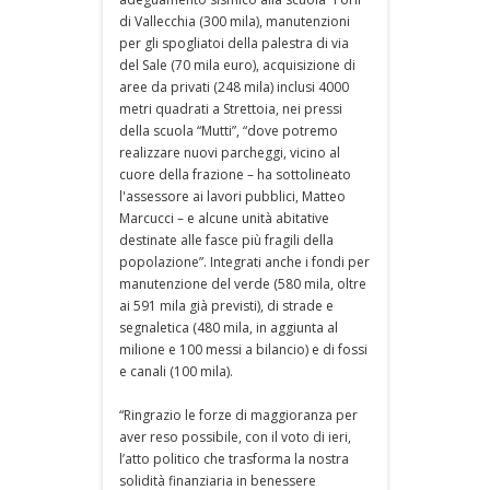
di Vallecchia (300 mila), manutenzioni
per gli spogliatoi della palestra di via
del Sale (70 mila euro), acquisizione di
aree da privati (248 mila) inclusi 4000
metri quadrati a Strettoia, nei pressi
della scuola “Mutti”, “dove potremo
realizzare nuovi parcheggi, vicino al
cuore della frazione – ha sottolineato
l'assessore ai lavori pubblici, Matteo
Marcucci – e alcune unità abitative
destinate alle fasce più fragili della
popolazione”. Integrati anche i fondi per
manutenzione del verde (580 mila, oltre
ai 591 mila già previsti), di strade e
segnaletica (480 mila, in aggiunta al
milione e 100 messi a bilancio) e di fossi
e canali (100 mila).
“Ringrazio le forze di maggioranza per
aver reso possibile, con il voto di ieri,
l’atto politico che trasforma la nostra
solidità finanziaria in benessere