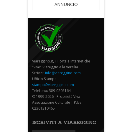
ANNUNCIO
Viareggino.it, il Portale internet che
"vive" Viareggio e la Versilia
Scrivici:
info@viareggino.com
Ufficio Stampa:
stampa@viareggino.com
Telefono: 389-0205164
© 1999-2026 - Proprietà Viva
Associazione Culturale | P.Iva
02361310465
ISCRIVITI A VIAREGGINO