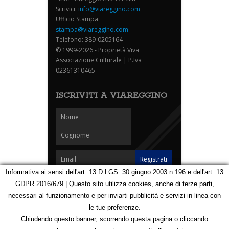
Scrivici:
info@viareggino.com
Ufficio Stampa:
stampa@viareggino.com
Telefono: 389-0205164
© 1999-2026 - Proprietà Viva
Associazione Culturale | P.Iva
02361310465
ISCRIVITI A VIAREGGINO
Informativa ai sensi dell'art. 13 D.LGS. 30 giugno 2003 n.196 e dell'art. 13
GDPR 2016/679 | Questo sito utilizza cookies, anche di terze parti,
Homepage
Notizie
Speciali
Eventi
Foto Carnevale
necessari al funzionamento e per inviarti pubblicità e servizi in linea con
Foto Viareggino
Partners
Contatti
le tue preferenze.
Privacy e Cookie Policy
Mappa
Chiudendo questo banner, scorrendo questa pagina o cliccando