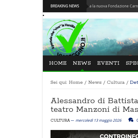
Carnevale - Nominata la nuova Fondazione Carnevale di Vi
BREAKING NEWS
HOME
NEWS
EVENTI
SPE
Sei qui:
Home
/
News
/
Cultura
/
Det
Alessandro di Battista
teatro Manzoni di Ma
mercoledì 13 maggio 2026
CULTURA