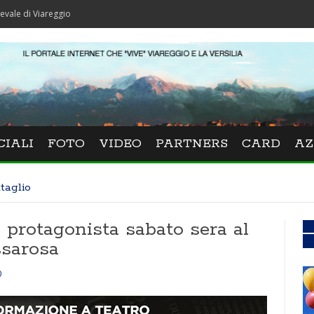
areggio
CIALI
FOTO
VIDEO
PARTNERS
CARD
AZ
taglio
 protagonista sabato sera al
ssarosa
0