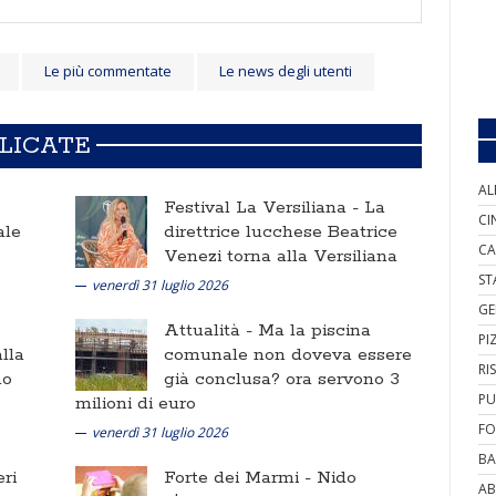
Le più commentate
Le news degli utenti
BLICATE
AL
Festival La Versiliana -
La
CI
ale
direttrice lucchese Beatrice
CA
Venezi torna alla Versiliana
ST
venerdì 31 luglio 2026
GE
Attualità -
Ma la piscina
PI
lla
comunale non doveva essere
RI
no
già conclusa? ora servono 3
PU
milioni di euro
FO
venerdì 31 luglio 2026
BA
ri
Forte dei Marmi -
Nido
AB