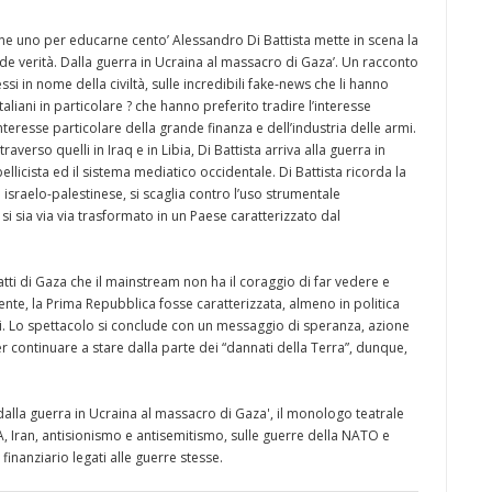
e uno per educarne cento’ Alessandro Di Battista mette in scena la
de verità. Dalla guerra in Ucraina al massacro di Gaza’. Un racconto
 in nome della civiltà, sulle incredibili fake-news che li hanno
taliani in particolare ? che hanno preferito tradire l’interesse
interesse particolare della grande finanza e dell’industria delle armi.
verso quelli in Iraq e in Libia, Di Battista arriva alla guerra in
icista ed il sistema mediatico occidentale. Di Battista ricorda la
 israelo-palestinese, si scaglia contro l’uso strumentale
i sia via via trasformato in un Paese caratterizzato dal
tti di Gaza che il mainstream non ha il coraggio di far vedere e
nte, la Prima Repubblica fosse caratterizzata, almeno in politica
gi. Lo spettacolo si conclude con un messaggio di speranza, azione
 continuare a stare dalla parte dei “dannati della Terra”, dunque,
alla guerra in Ucraina al massacro di Gaza', il monologo teatrale
 Iran, antisionismo e antisemitismo, sulle guerre della NATO e
finanziario legati alle guerre stesse.