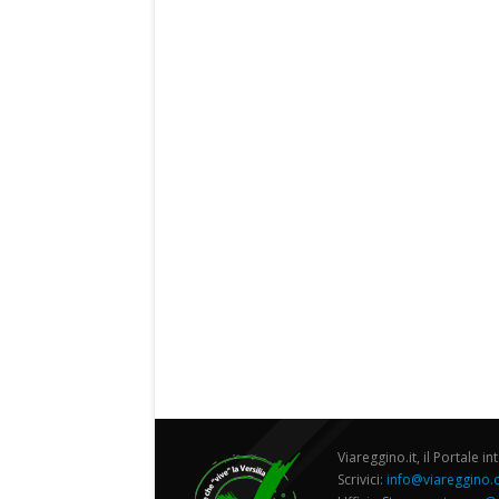
Viareggino.it, il Portale in
Scrivici:
info@viareggino