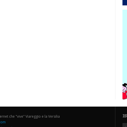
I
ternet che "vive" Viareggio e la Versilia
.com