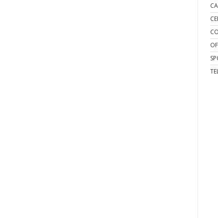
CA
CE
CO
OF
SP
TE