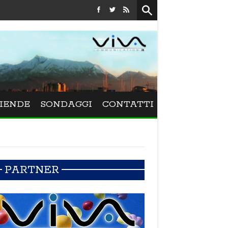
Festival La Versiliana - La direttrice lucchese Beatrice Venezi 
IENDE
SONDAGGI
CONTATTI
PARTNER