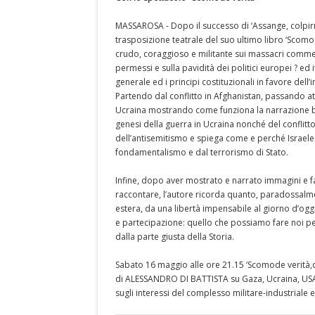
MASSAROSA - Dopo il successo di ‘Assange, colpirn
trasposizione teatrale del suo ultimo libro ‘Scomo
crudo, coraggioso e militante sui massacri commessi
permessi e sulla pavidità dei politici europei ? ed i
generale ed i principi costituzionali in favore dell’
Partendo dal conflitto in Afghanistan, passando attra
Ucraina mostrando come funziona la narrazione bell
genesi della guerra in Ucraina nonché del conflitto
dell’antisemitismo e spiega come e perché Israele s
fondamentalismo e dal terrorismo di Stato.
Infine, dopo aver mostrato e narrato immagini e fa
raccontare, l’autore ricorda quanto, paradossalme
estera, da una libertà impensabile al giorno d’og
e partecipazione: quello che possiamo fare noi per
dalla parte giusta della Storia.
Sabato 16 maggio alle ore 21.15 ‘Scomode verità,d
di ALESSANDRO DI BATTISTA su Gaza, Ucraina, USA,
sugli interessi del complesso militare-industriale e 