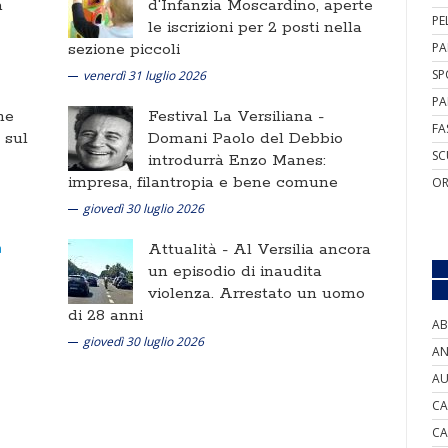
a
d'Infanzia Moscardino, aperte
PE
le iscrizioni per 2 posti nella
sezione piccoli
PA
SP
venerdì 31 luglio 2026
PA
ne
Festival La Versiliana -
FA
i sul
Domani Paolo del Debbio
SC
introdurrà Enzo Manes:
impresa, filantropia e bene comune
OR
giovedì 30 luglio 2026
Attualità -
Al Versilia ancora
un episodio di inaudita
violenza. Arrestato un uomo
di 28 anni
AB
giovedì 30 luglio 2026
AN
AU
CA
CA