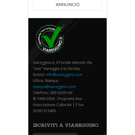
ANNUNCIO
Viareggino.it, il Portale internet che
"vive" Viareggio e la Versilia
Scrivici:
info@viareggino.com
Ufficio Stampa:
stampa@viareggino.com
Telefono: 389-0205164
© 1999-2026 - Proprietà Viva
Associazione Culturale | P.Iva
02361310465
ISCRIVITI A VIAREGGINO