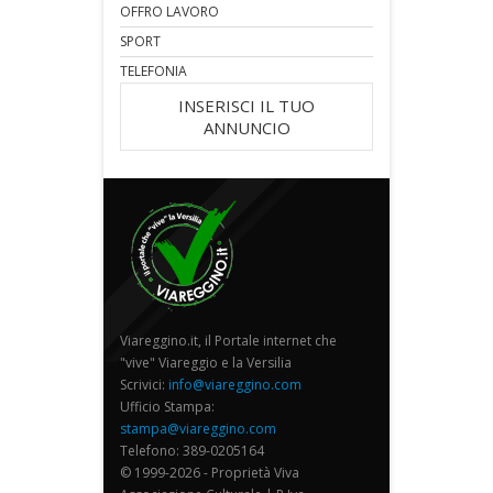
OFFRO LAVORO
SPORT
TELEFONIA
INSERISCI IL TUO
ANNUNCIO
Viareggino.it, il Portale internet che
"vive" Viareggio e la Versilia
Scrivici:
info@viareggino.com
Ufficio Stampa:
stampa@viareggino.com
Telefono: 389-0205164
© 1999-2026 - Proprietà Viva