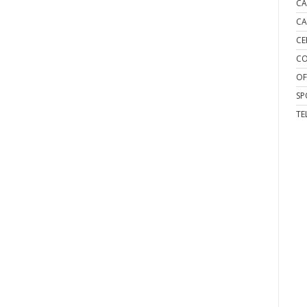
CA
CA
CE
CO
OF
SP
TE