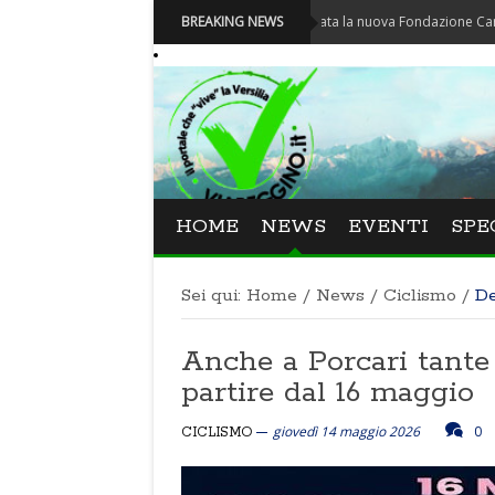
Carnevale - Nominata la nuova Fondazione Carnevale di V
BREAKING NEWS
HOME
NEWS
EVENTI
SPE
Sei qui:
Home
/
News
/
Ciclismo
/
De
Anche a Porcari tante i
partire dal 16 maggio
giovedì 14 maggio 2026
0
CICLISMO