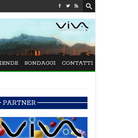
Festival La Versiliana - La direttrice lucchese Beatrice Venez
IENDE
SONDAGGI
CONTATTI
PARTNER