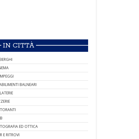
IN CITTÀ
BERGHI
NEMA
MPEGGI
ABILIMENTI BALNEARI
LATERIE
ZZERIE
STORANTI
B
TOGRAFIA ED OTTICA
R E RITROVI