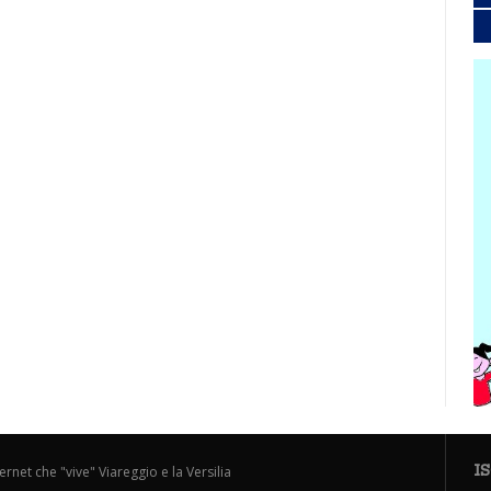
I
ternet che "vive" Viareggio e la Versilia