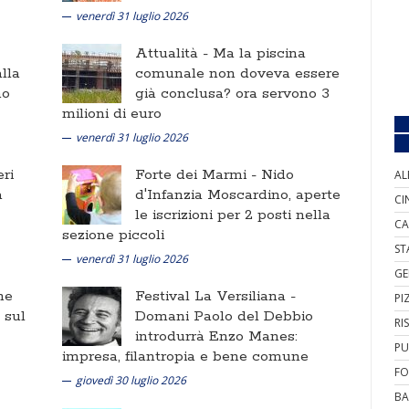
venerdì 31 luglio 2026
Attualità -
Ma la piscina
lla
comunale non doveva essere
no
già conclusa? ora servono 3
milioni di euro
venerdì 31 luglio 2026
ri
Forte dei Marmi -
Nido
AL
a
d'Infanzia Moscardino, aperte
CI
le iscrizioni per 2 posti nella
CA
sezione piccoli
ST
venerdì 31 luglio 2026
GE
ne
Festival La Versiliana -
PI
i sul
Domani Paolo del Debbio
RI
introdurrà Enzo Manes:
PU
impresa, filantropia e bene comune
FO
giovedì 30 luglio 2026
BA