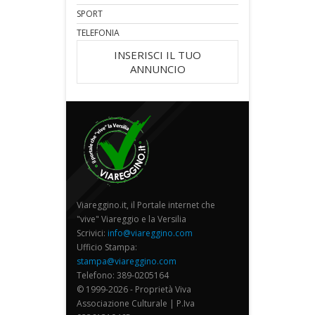
SPORT
TELEFONIA
INSERISCI IL TUO
ANNUNCIO
Viareggino.it, il Portale internet che
"vive" Viareggio e la Versilia
Scrivici:
info@viareggino.com
Ufficio Stampa:
stampa@viareggino.com
Telefono: 389-0205164
© 1999-2026 - Proprietà Viva
Associazione Culturale | P.Iva