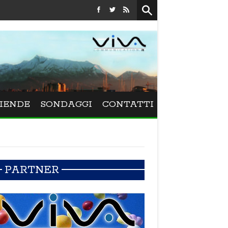
Festival La Versiliana - La direttrice lucchese Beatrice Venezi
IENDE
SONDAGGI
CONTATTI
PARTNER