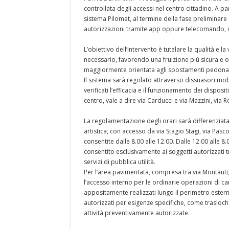
controllata degli accessi nel centro cittadino. A pa
sistema Pilomat, al termine della fase preliminare g
autorizzazioni tramite app oppure telecomando, in 
L’obiettivo dell’intervento è tutelare la qualità e la 
necessario, favorendo una fruizione più sicura e 
maggiormente orientata agli spostamenti pedonali 
Il sistema sarà regolato attraverso dissuasori mo
verificati l’efficacia e il funzionamento dei disposit
centro, vale a dire via Carducci e via Mazzini, via 
La regolamentazione degli orari sarà differenziata
artistica, con accesso da via Stagio Stagi, via Pasc
consentite dalle 8.00 alle 12.00. Dalle 12.00 alle 8
consentito esclusivamente ai soggetti autorizzati
servizi di pubblica utilità.
Per l’area pavimentata, compresa tra via Montauti,
l’accesso interno per le ordinarie operazioni di car
appositamente realizzati lungo il perimetro estern
autorizzati per esigenze specifiche, come traslochi,
attività preventivamente autorizzate.