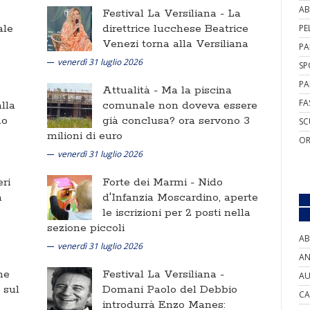
AB
Festival La Versiliana -
La
ale
direttrice lucchese Beatrice
PE
Venezi torna alla Versiliana
PA
venerdì 31 luglio 2026
SP
PA
Attualità -
Ma la piscina
FA
lla
comunale non doveva essere
no
già conclusa? ora servono 3
SC
milioni di euro
OR
venerdì 31 luglio 2026
ri
Forte dei Marmi -
Nido
a
d'Infanzia Moscardino, aperte
le iscrizioni per 2 posti nella
sezione piccoli
AB
venerdì 31 luglio 2026
AN
ne
Festival La Versiliana -
AU
i sul
Domani Paolo del Debbio
CA
introdurrà Enzo Manes: