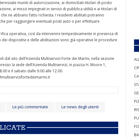
teressate muniti di autorizzazione, ai domiciliati titolari di posto
ione, ai mezzi impegnati in servizi di pubblica utilità e ai titolari di
e ne abbiano fatto richiesta. I residenti abilitati potranno
nche per raggiungere eventuali posti auto o per effettuare
erifica operativa, così da intervenire tempestivamente in presenza di
scio dei dispositivi e delle abilitazioni sono già operative le procedure
ili dal sito dell’Azienda Multiservizi Forte dei Marmi, nella sezione
AL
resso la sede dell’Azienda Multiservizi, in piazza H. Moore 1,
CI
.00 e il sabato dalle 9.00 alle 12.00.
CA
multiservizifortedeimarmi.it
ST
GE
PI
Le più commentate
Le news degli utenti
RI
PU
BLICATE
FO
BA