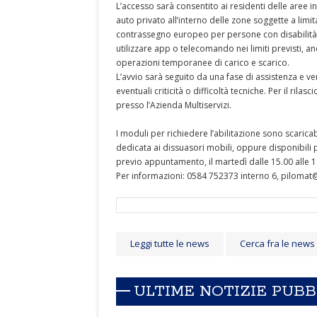
L’accesso sarà consentito ai residenti delle aree in
auto privato all’interno delle zone soggette a limitaz
contrassegno europeo per persone con disabilità ch
utilizzare app o telecomando nei limiti previsti, a
operazioni temporanee di carico e scarico.
L’avvio sarà seguito da una fase di assistenza e v
eventuali criticità o difficoltà tecniche. Per il rila
presso l’Azienda Multiservizi.
I moduli per richiedere l’abilitazione sono scaricab
dedicata ai dissuasori mobili, oppure disponibili p
previo appuntamento, il martedì dalle 15.00 alle 18
Per informazioni: 0584 752373 interno 6, pilomat@
Leggi tutte le news
Cerca fra le news
ULTIME NOTIZIE PUB