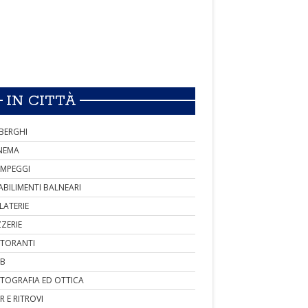
IN CITTÀ
BERGHI
NEMA
MPEGGI
ABILIMENTI BALNEARI
LATERIE
ZZERIE
STORANTI
B
TOGRAFIA ED OTTICA
R E RITROVI