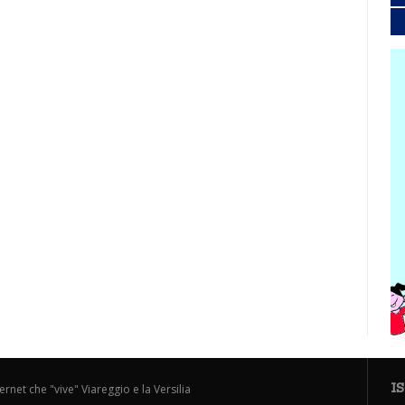
I
ternet che "vive" Viareggio e la Versilia