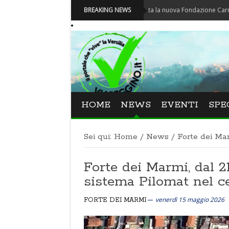
Carnevale - Nominata la nuova Fondazione Carnevale di Vi
BREAKING NEWS
HOME
NEWS
EVENTI
SPE
Sei qui:
Home
/
News
/
Forte dei Ma
Forte dei Marmi, dal 2
sistema Pilomat nel ce
venerdì 15 maggio 2026
FORTE DEI MARMI