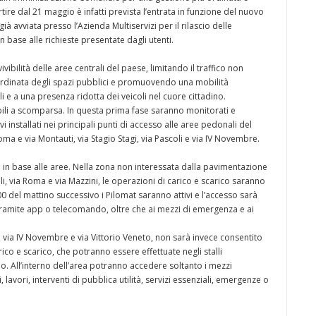
rtire dal 21 maggio è infatti prevista l’entrata in funzione del nuovo
ià avviata presso l’Azienda Multiservizi per il rilascio delle
base alle richieste presentate dagli utenti.
vivibilità delle aree centrali del paese, limitando il traffico non
ordinata degli spazi pubblici e promuovendo una mobilità
e a una presenza ridotta dei veicoli nel cuore cittadino.
bili a scomparsa. In questa prima fase saranno monitorati e
ivi installati nei principali punti di accesso alle aree pedonali del
Roma e via Montauti, via Stagio Stagi, via Pascoli e via IV Novembre.
 in base alle aree. Nella zona non interessata dalla pavimentazione
oli, via Roma e via Mazzini, le operazioni di carico e scarico saranno
.00 del mattino successivo i Pilomat saranno attivi e l’accesso sarà
 tramite app o telecomando, oltre che ai mezzi di emergenza e ai
 via IV Novembre e via Vittorio Veneto, non sarà invece consentito
ico e scarico, che potranno essere effettuate negli stalli
o. All’interno dell’area potranno accedere soltanto i mezzi
 lavori, interventi di pubblica utilità, servizi essenziali, emergenze o