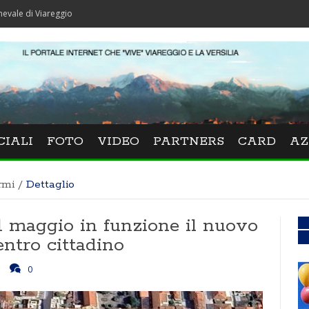
areggio
CIALI
FOTO
VIDEO
PARTNERS
CARD
AZ
rmi
/
Dettaglio
1 maggio in funzione il nuovo
ntro cittadino
0