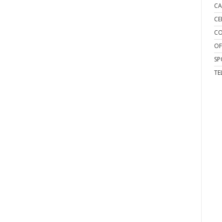
CA
CE
CO
OF
SP
TE