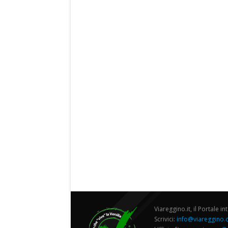
Viareggino.it, il Portale in
Scrivici:
info@viareggino