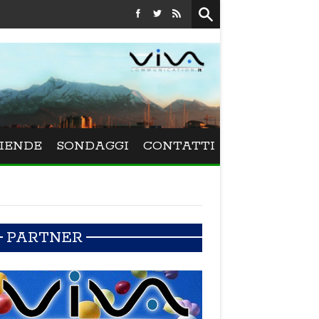
Festival La Versiliana - La direttrice lucchese Beatrice Venezi 
IENDE
SONDAGGI
CONTATTI
PARTNER