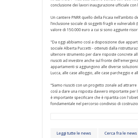
conclusione dei lavori inaugurazione ufficiale con 
Un cantiere PNRR quello della Ficaia nell’ambito d
l’inclusione sociale di soggetti fragili e vulnerab
valore di 150.000 euro a cui si sono aggiunte ris
"Da oggi abbiamo così a disposizione due apparta
sociale Alberta Puccetti - ottenuti dalla ristruttur
ulteriore strumento per dare risposte concrete all
riusciti ad investire anche sul fronte dell'emergenz
appartamenti si aggiungono alle diverse soluzioni
Lucca, alle case alloggio, alle case parcheggio e all
“Siamo riusciti con un progetto zonale ad attrarr
così a dare una risposta davvero importante per l
è importante specificare che è ripartita con l'obie
fondamentale nel percorso condiviso di costruzione
Leggi tutte le news
Cerca fra le news