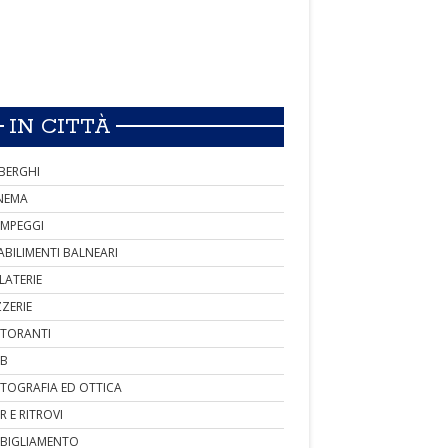
IN CITTÀ
BERGHI
NEMA
MPEGGI
ABILIMENTI BALNEARI
LATERIE
ZZERIE
STORANTI
B
TOGRAFIA ED OTTICA
R E RITROVI
BIGLIAMENTO