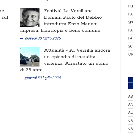
PE
ne
Festival La Versiliana -
PA
i sul
Domani Paolo del Debbio
SP
introdurrà Enzo Manes:
impresa, filantropia e bene comune
PA
giovedì 30 luglio 2026
FA
SC
Attualità -
Al Versilia ancora
OR
un episodio di inaudita
violenza. Arrestato un uomo
di 28 anni
giovedì 30 luglio 2026
AB
AN
AU
CA
CA