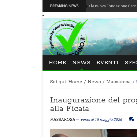
Carnevale - Nominata la nuova Fondazione Carnevale di Via
BREAKING NEWS
HOME
NEWS
EVENTI
SPE
Sei qui:
Home
/
News
/
Massarosa
/
Inaugurazione del pr
alla Ficaia
venerdì 15 maggio 2026
MASSAROSA