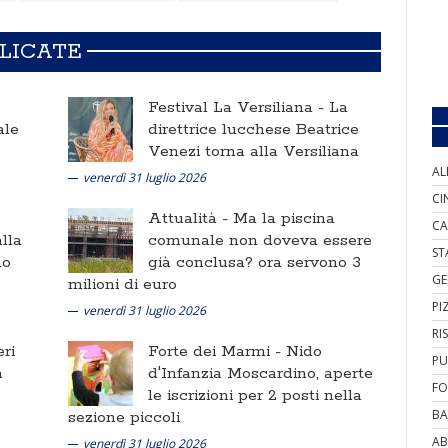
BLICATE
Festival La Versiliana -
La
ale
direttrice lucchese Beatrice
Venezi torna alla Versiliana
AL
venerdì 31 luglio 2026
CI
Attualità -
Ma la piscina
CA
lla
comunale non doveva essere
ST
no
già conclusa? ora servono 3
GE
milioni di euro
PI
venerdì 31 luglio 2026
RI
ri
Forte dei Marmi -
Nido
PU
a
d'Infanzia Moscardino, aperte
FO
le iscrizioni per 2 posti nella
BA
sezione piccoli
AB
venerdì 31 luglio 2026