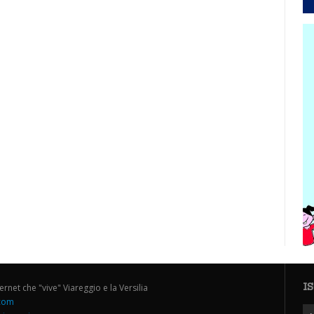
I
ternet che "vive" Viareggio e la Versilia
.com