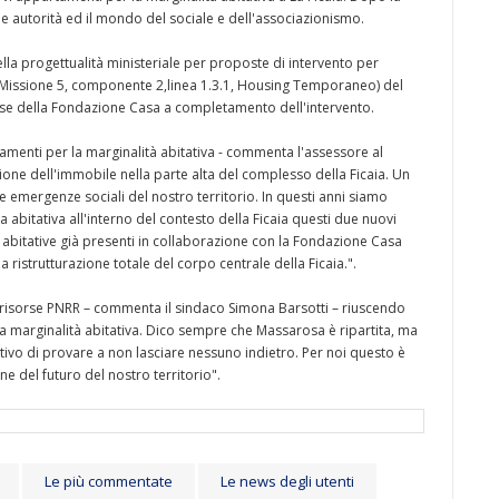
le autorità ed il mondo del sociale e dell'associazionismo.
ella progettualità ministeriale per proposte di intervento per
ili (Missione 5, componente 2,linea 1.3.1, Housing Temporaneo) del
orse della Fondazione Casa a completamento dell'intervento.
menti per la marginalità abitativa - commenta l'assessore al
azione dell'immobile nella parte alta del complesso della Ficaia. Un
e emergenze sociali del nostro territorio. In questi anni siamo
a abitativa all'interno del contesto della Ficaia questi due nuovi
 abitative già presenti in collaborazione con la Fondazione Casa
a ristrutturazione totale del corpo centrale della Ficaia.".
e risorse PNRR – commenta il sindaco Simona Barsotti – riuscendo
a marginalità abitativa. Dico sempre che Massarosa è ripartita, ma
ttivo di provare a non lasciare nessuno indietro. Per noi questo è
 del futuro del nostro territorio".
Le più commentate
Le news degli utenti