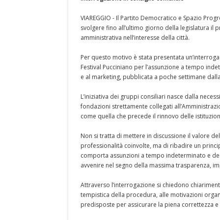
VIAREGGIO - Il Partito Democratico e Spazio Progre
svolgere fino all’ultimo giorno della legislatura il 
amministrativa nell’interesse della città.
Per questo motivo è stata presentata un’interroga
Festival Pucciniano per l’assunzione a tempo inde
e al marketing, pubblicata a poche settimane dal
L’iniziativa dei gruppi consiliari nasce dalla nece
fondazioni strettamente collegati all’Amministraz
come quella che precede il rinnovo delle istituzioni
Non si tratta di mettere in discussione il valore d
professionalità coinvolte, ma di ribadire un prin
comporta assunzioni a tempo indeterminato e decis
avvenire nel segno della massima trasparenza, impa
Attraverso l’interrogazione si chiedono chiariment
tempistica della procedura, alle motivazioni orga
predisposte per assicurare la piena correttezza e 