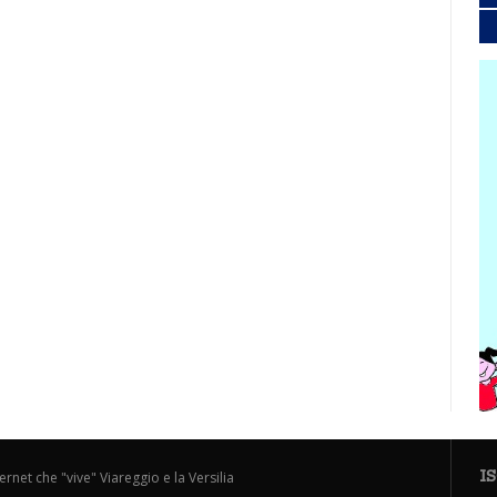
I
ternet che "vive" Viareggio e la Versilia