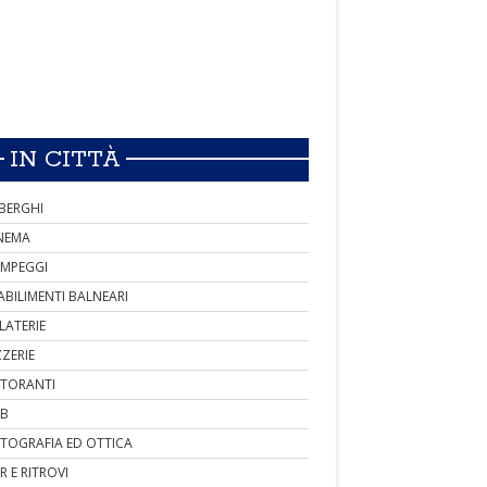
IN CITTÀ
BERGHI
NEMA
MPEGGI
ABILIMENTI BALNEARI
LATERIE
ZZERIE
STORANTI
B
TOGRAFIA ED OTTICA
R E RITROVI