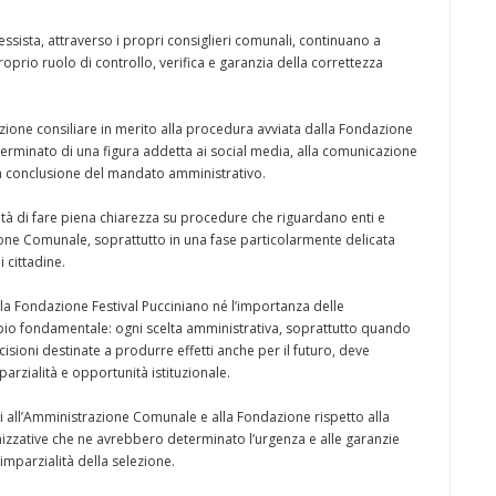
ssista, attraverso i propri consiglieri comunali, continuano a
proprio ruolo di controllo, verifica e garanzia della correttezza
zione consiliare in merito alla procedura avviata dalla Fondazione
terminato di una figura addetta ai social media, alla comunicazione
la conclusione del mandato amministrativo.
ssità di fare piena chiarezza su procedure che riguardano enti e
ione Comunale, soprattutto in una fase particolarmente delicata
 cittadine.
ella Fondazione Festival Pucciniano né l’importanza delle
cipio fondamentale: ogni scelta amministrativa, soprattutto quando
ioni destinate a produrre effetti anche per il futuro, deve
rzialità e opportunità istituzionale.
i all’Amministrazione Comunale e alla Fondazione rispetto alla
nizzative che ne avrebbero determinato l’urgenza e alle garanzie
imparzialità della selezione.