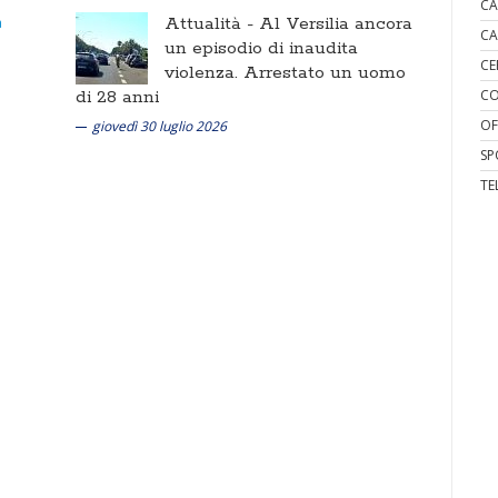
CA
Attualità -
Al Versilia ancora
CA
un episodio di inaudita
CE
violenza. Arrestato un uomo
di 28 anni
CO
OF
giovedì 30 luglio 2026
SP
TE