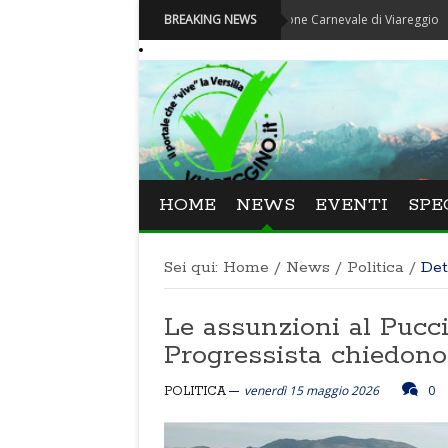
Carnevale - Nominata la nuova Fondazione Carnevale di Viareggio
BREAKING NEWS
HOME
NEWS
EVENTI
SPE
Sei qui:
Home
/
News
/
Politica
/
Det
Le assunzioni al Pucci
Progressista chiedono
venerdì 15 maggio 2026
0
POLITICA