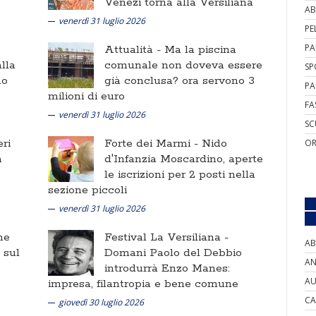
Venezi torna alla Versiliana
AB
venerdì 31 luglio 2026
PE
PA
Attualità -
Ma la piscina
lla
comunale non doveva essere
SP
no
già conclusa? ora servono 3
PA
milioni di euro
FA
venerdì 31 luglio 2026
SC
ri
Forte dei Marmi -
Nido
OR
a
d'Infanzia Moscardino, aperte
le iscrizioni per 2 posti nella
sezione piccoli
venerdì 31 luglio 2026
ne
Festival La Versiliana -
AB
i sul
Domani Paolo del Debbio
AN
introdurrà Enzo Manes:
AU
impresa, filantropia e bene comune
CA
giovedì 30 luglio 2026